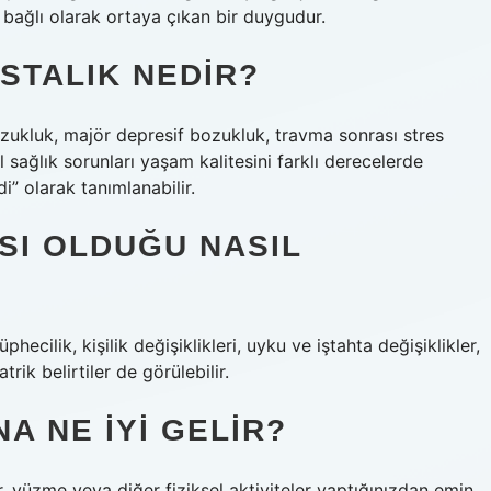
 bağlı olarak ortaya çıkan bir duygudur.
STALIK NEDIR?
ozukluk, majör depresif bozukluk, travma sonrası stres
l sağlık sorunları yaşam kalitesini farklı derecelerde
di” olarak tanımlanabilir.
SI OLDUĞU NASIL
phecilik, kişilik değişiklikleri, uyku ve iştahta değişiklikler,
rik belirtiler de görülebilir.
A NE IYI GELIR?
ler, yüzme veya diğer fiziksel aktiviteler yaptığınızdan emin