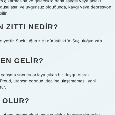
rs çıkarmasına ve gelecekte daha saygılı veya ahlaki
uygusu aşırı ve uygunsuz olduğunda, kaygı veya depresyon
ilir.
ZITTI NEDIR?
iyettir. Suçluluğun zıttı dürüstlüktür. Suçluluğun zıttı
EN GELIR?
e çatışma sonucu ortaya çıkan bir duygu olarak
. Freud, utancın egonun idealine ulaşamaması, yani
tür.
N OLUR?
tü, utanç, mahcubiyet veya suçluluk karışımı duygular