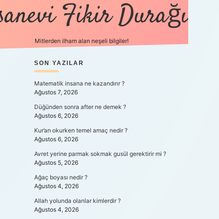
sanevi Fikir Durağı
Mitlerden ilham alan neşeli bilgiler!
SIDEBAR
SON YAZILAR
tulipbet yen
Matematik insana ne kazandırır ?
Ağustos 7, 2026
Düğünden sonra after ne demek ?
Ağustos 6, 2026
Kur’an okurken temel amaç nedir ?
Ağustos 6, 2026
Avret yerine parmak sokmak gusül gerektirir mi ?
Ağustos 5, 2026
Ağaç boyası nedir ?
Ağustos 4, 2026
Allah yolunda olanlar kimlerdir ?
Ağustos 4, 2026