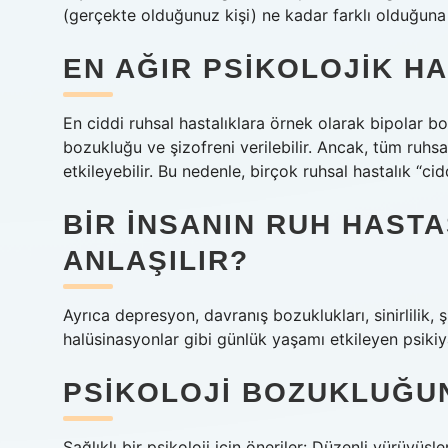
(gerçekte olduğunuz kişi) ne kadar farklı olduğuna
EN AĞIR PSIKOLOJIK HA
En ciddi ruhsal hastalıklara örnek olarak bipolar b
bozukluğu ve şizofreni verilebilir. Ancak, tüm ruhsa
etkileyebilir. Bu nedenle, birçok ruhsal hastalık “cid
BIR INSANIN RUH HASTA
ANLAŞILIR?
Ayrıca depresyon, davranış bozuklukları, sinirlilik, şü
halüsinasyonlar gibi günlük yaşamı etkileyen psikiyat
PSIKOLOJI BOZUKLUĞUN
Sağlıklı bir psikoloji için öneriler: Düzenli yürüyüş