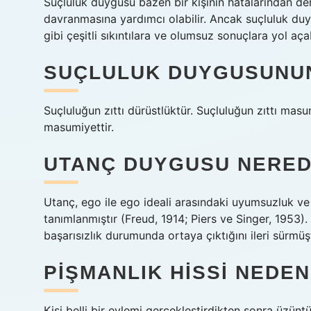
Suçluluk duygusu bazen bir kişinin hatalarından de
davranmasına yardımcı olabilir. Ancak suçluluk d
gibi çeşitli sıkıntılara ve olumsuz sonuçlara yol açab
SUÇLULUK DUYGUSUNUN 
Suçluluğun zıttı dürüstlüktür. Suçluluğun zıttı masum
masumiyettir.
UTANÇ DUYGUSU NERED
Utanç, ego ile ego ideali arasındaki uyumsuzluk v
tanımlanmıştır (Freud, 1914; Piers ve Singer, 1953)
başarısızlık durumunda ortaya çıktığını ileri sürmüş
PIŞMANLIK HISSI NEDE
Kişi belli bir eylemi gerçekleştirdikten sonra üzün