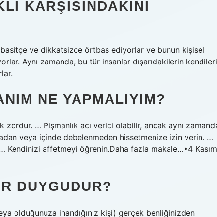
LI KARŞISINDAKINI
ı basitçe ve dikkatsizce örtbas ediyorlar ve bunun kişisel
lar. Aynı zamanda, bu tür insanlar dışarıdakilerin kendileri
lar.
ANIM NE YAPMALIYIM?
ak zordur. … Pişmanlık acı verici olabilir, ancak aynı zamand
ınmadan veya içinde debelenmeden hissetmenize izin verin. …
. … Kendinizi affetmeyi öğrenin.Daha fazla makale…•4 Kasım
IR DUYGUDUR?
veya olduğunuza inandığınız kişi) gerçek benliğinizden