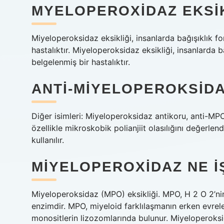
MYELOPEROXIDAZ EKSIK
Miyeloperoksidaz eksikliği, insanlarda bağışıklık 
hastalıktır. Miyeloperoksidaz eksikliği, insanlarda
belgelenmiş bir hastalıktır.
ANTI-MIYELOPEROKSIDA
Diğer isimleri: Miyeloperoksidaz antikoru, anti-
özellikle mikroskobik polianjiit olasılığını değerl
kullanılır.
MIYELOPEROXIDAZ NE I
Miyeloperoksidaz (MPO) eksikliği. MPO, H 2 O 2’nin
enzimdir. MPO, miyeloid farklılaşmanın erken evreler
monositlerin lizozomlarında bulunur. Miyeloperoks