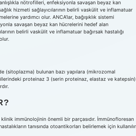
anlışlıkla nötrofilleri, enfeksiyonla savaşan beyaz kan
ağlık hizmeti sağlayıcılarının belirli vaskülit ve inflamatuar
emelerine yardımcı olur. ANCA’lar, bağışıklık sistemi
eksiyonla savaşan beyaz kan hücrelerini hedef alan
larının belirli vaskülit ve inflamatuar bağırsak hastalığı
olur.
inde (sitoplazma) bulunan bazı yapılara (mikrozomal
üllerindeki proteinaz 3 (serin proteinaz, elastaz ve katepsin)
dır.
R?
e klinik immünolojinin önemli bir parçasıdır. İmmünofloresan
alıkların tanısında otoantikorları belirlemek için kullanılır