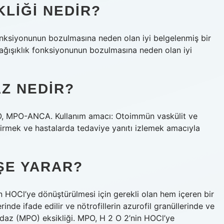
LIĞI NEDIR?
fonksiyonunun bozulmasına neden olan iyi belgelenmiş bir
 bağışıklık fonksiyonunun bozulmasına neden olan iyi
Z NEDIR?
MPO, MPO-ANCA. Kullanım amacı: Otoimmün vaskülit ve
endirmek ve hastalarda tedaviye yanıtı izlemek amacıyla
ŞE YARAR?
 HOCl’ye dönüştürülmesi için gerekli olan hem içeren bir
inde ifade edilir ve nötrofillerin azurofil granüllerinde ve
idaz (MPO) eksikliği. MPO, H 2 O 2’nin HOCl’ye