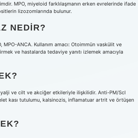
imdir. MPO, miyeloid farklılaşmanın erken evrelerinde ifade
ositlerin lizozomlarında bulunur.
Z NEDIR?
MPO, MPO-ANCA. Kullanım amacı: Otoimmün vaskülit ve
endirmek ve hastalarda tedaviye yanıtı izlemek amacıyla
MEK?
ji ve cilt ve akciğer etkileriyle ilişkilidir. Anti-PM/Scl
kelet kası tutulumu, kalsinozis, inflamatuar artrit ve örtüşen
MEK?