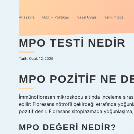
Anasayfa
Gizlilik Politikası
Yasal Uyarı
Hakkımızda
MPO TESTI NEDIR
Tarih: Ocak 12, 2025
MPO POZITIF NE 
İmmünofloresan mikroskobu altında inceleme sırası
edilir: Floresans nötrofil çekirdeği etrafında yo
pozitif denir. Floresans sitoplazmada yoğunlaşırsa
MPO DEĞERI NEDIR?