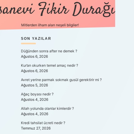
sanevi Fikir Durağı
Mitlerden ilham alan neşeli bilgiler!
SIDEBAR
SON YAZILAR
tulipbet yeni gir
Düğünden sonra after ne demek ?
Ağustos 6, 2026
Kur’an okurken temel amaç nedir ?
Ağustos 6, 2026
Avret yerine parmak sokmak gusül gerektirir mi ?
Ağustos 5, 2026
Ağaç boyası nedir ?
Ağustos 4, 2026
Allah yolunda olanlar kimlerdir ?
Ağustos 4, 2026
Kredi tahsilat ücreti nedir ?
Temmuz 27, 2026