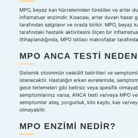
MPO, beyaz kan hücrelerinden türetilen ve arter duva
inflamatuar enzimdir. Kısacası, arter duvarı hasar 
tarafından salgılanır ve orada birikir. MPO, beyaz k
tarafındaki hastalık aktivitesini ölçen bir inflamat
iltihaplandığında, MPO istilacı makrofajlar tarafından
MPO ANCA TESTI NEDEN
Sistemik otoimmün vaskülit belirtileri ve semptom
istenecektir. Hastalığın erken evrelerinde, semptom
gece terlemeleri gibi belirsiz veya spesifik olmayab
semptomlarınız varsa, ANCA testi ve/veya MPO ve PR
semptomlar ateş, yorgunluk, kilo kaybı, kas ve/veya
olmayabilir.
MPO ENZIMI NEDIR?