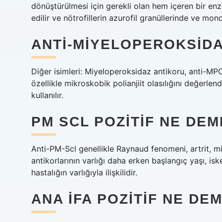
dönüştürülmesi için gerekli olan hem içeren bir enz
edilir ve nötrofillerin azurofil granüllerinde ve mon
ANTI-MIYELOPEROKSIDA
Diğer isimleri: Miyeloperoksidaz antikoru, anti-
özellikle mikroskobik polianjiit olasılığını değerl
kullanılır.
PM SCL POZITIF NE DE
Anti-PM-Scl genellikle Raynaud fenomeni, artrit, miyal
antikorlarının varlığı daha erken başlangıç ​​yaşı, is
hastalığın varlığıyla ilişkilidir.
ANA IFA POZITIF NE DE