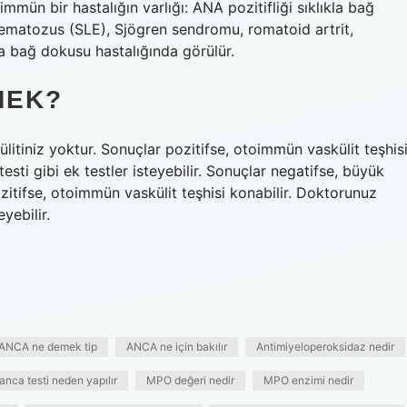
immün bir hastalığın varlığı: ANA pozitifliği sıklıkla bağ
itematozus (SLE), Sjögren sendromu, romatoid artrit,
 bağ dokusu hastalığında görülür.
MEK?
itiniz yoktur. Sonuçlar pozitifse, otoimmün vaskülit teşhis
sti gibi ek testler isteyebilir. Sonuçlar negatifse, büyük
zitifse, otoimmün vaskülit teşhisi konabilir. Doktorunuz
yebilir.
ANCA ne demek tip
ANCA ne için bakılır
Antimiyeloperoksidaz nedir
nca testi neden yapılır
MPO değeri nedir
MPO enzimi nedir