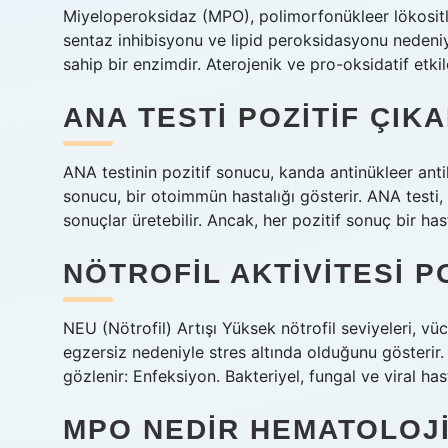
Miyeloperoksidaz (MPO), polimorfonükleer lökositler
sentaz inhibisyonu ve lipid peroksidasyonu nedeniy
sahip bir enzimdir. Aterojenik ve pro-oksidatif etkil
ANA TESTI POZITIF ÇIK
ANA testinin pozitif sonucu, kanda antinükleer anti
sonucu, bir otoimmün hastalığı gösterir. ANA testi,
sonuçlar üretebilir. Ancak, her pozitif sonuç bir h
NÖTROFIL AKTIVITESI P
NEU (Nötrofil) Artışı Yüksek nötrofil seviyeleri, v
egzersiz nedeniyle stres altında olduğunu gösterir. 
gözlenir: Enfeksiyon. Bakteriyel, fungal ve viral hast
MPO NEDIR HEMATOLOJ