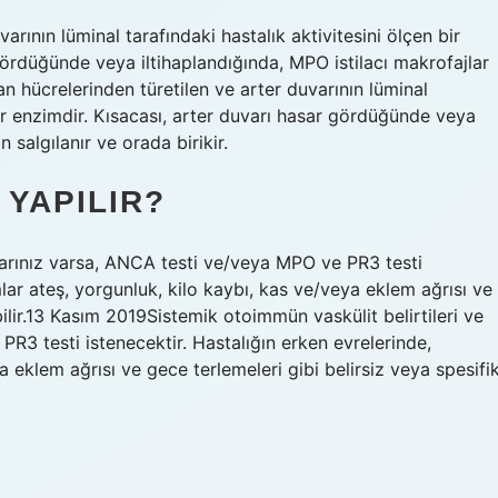
rının lüminal tarafındaki hastalık aktivitesini ölçen bir
gördüğünde veya iltihaplandığında, MPO istilacı makrofajlar
an hücrelerinden türetilen ve arter duvarının lüminal
uar enzimdir. Kısacası, arter duvarı hasar gördüğünde veya
 salgılanır ve orada birikir.
 YAPILIR?
larınız varsa, ANCA testi ve/veya MPO ve PR3 testi
lar ateş, yorgunluk, kilo kaybı, kas ve/veya eklem ağrısı ve
ilir.13 Kasım 2019Sistemik otoimmün vaskülit belirtileri ve
3 testi istenecektir. Hastalığın erken evrelerinde,
 eklem ağrısı ve gece terlemeleri gibi belirsiz veya spesifi