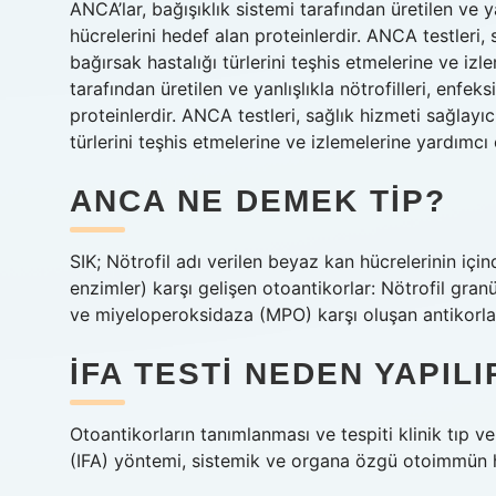
ANCA’lar, bağışıklık sistemi tarafından üretilen ve y
hücrelerini hedef alan proteinlerdir. ANCA testleri, s
bağırsak hastalığı türlerini teşhis etmelerine ve izl
tarafından üretilen ve yanlışlıkla nötrofilleri, enf
proteinlerdir. ANCA testleri, sağlık hizmeti sağlayıcı
türlerini teşhis etmelerine ve izlemelerine yardımcı 
ANCA NE DEMEK TIP?
SIK; Nötrofil adı verilen beyaz kan hücrelerinin iç
enzimler) karşı gelişen otoantikorlar: Nötrofil gran
ve miyeloperoksidaza (MPO) karşı oluşan antikorlar
İFA TESTI NEDEN YAPILI
Otoantikorların tanımlanması ve tespiti klinik tıp v
(IFA) yöntemi, sistemik ve organa özgü otoimmün hast