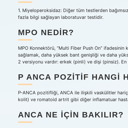
1. Miyeloperoksidaz: Diğer tüm testlerden bağımsız
fazla bilgi sağlayan laboratuvar testidir.
MPO NEDIR?
MPO Konnektörü, “Multi Fiber Push On” ifadesinin kı
sağlamak, daha yüksek bant genişliği ve daha yüks
2 versiyonu vardır: erkek (pinli) ve dişi (pinsiz). En
P ANCA POZITIF HANGI 
P-ANCA pozitifliği, ANCA ile ilişkili vaskülitler hari
kolit) ve romatoid artrit gibi diğer inflamatuar hast
ANCA NE IÇIN BAKILIR?