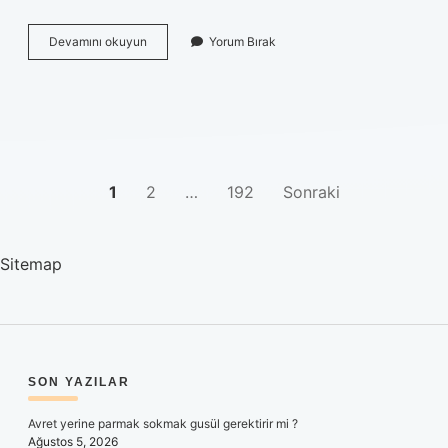
İnekler
Devamını okuyun
Yorum Bırak
kendi
yavrularıyla
çiftleşir
mi
?
YAZI
1
2
…
192
Sonraki
SAYFALAMASI
Sitemap
SIDEBAR
SON YAZILAR
Avret yerine parmak sokmak gusül gerektirir mi ?
Ağustos 5, 2026