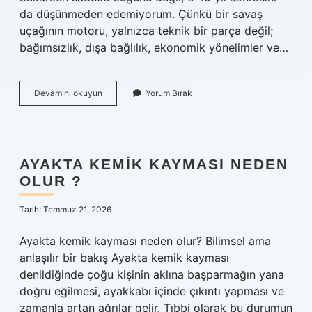
da düşünmeden edemiyorum. Çünkü bir savaş
uçağının motoru, yalnızca teknik bir parça değil;
bağımsızlık, dışa bağlılık, ekonomik yönelimler ve…
KAAN’ın
Devamını okuyun
Yorum Bırak
motoru
hangi
ülkeden
?
AYAKTA KEMIK KAYMASI NEDEN
OLUR ?
Tarih: Temmuz 21, 2026
Ayakta kemik kayması neden olur? Bilimsel ama
anlaşılır bir bakış Ayakta kemik kayması
denildiğinde çoğu kişinin aklına başparmağın yana
doğru eğilmesi, ayakkabı içinde çıkıntı yapması ve
zamanla artan ağrılar gelir. Tıbbi olarak bu durumun