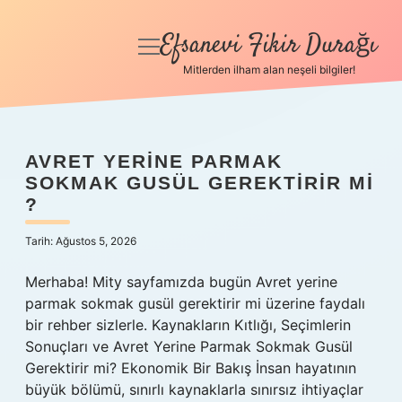
Efsanevi Fikir Durağı
menüyü
aç
Mitlerden ilham alan neşeli bilgiler!
Anasayfa
Gizlilik Politikası
AVRET YERINE PARMAK
EFSANEVI
SOKMAK GUSÜL GEREKTIRIR MI
Yasal Uyarı
?
FIKIR
Hakkımızda
Tarih: Ağustos 5, 2026
DURAĞI
Merhaba! Mity sayfamızda bugün Avret yerine
YAZILAR
parmak sokmak gusül gerektirir mi üzerine faydalı
bir rehber sizlerle. Kaynakların Kıtlığı, Seçimlerin
Sonuçları ve Avret Yerine Parmak Sokmak Gusül
Gerektirir mi? Ekonomik Bir Bakış İnsan hayatının
büyük bölümü, sınırlı kaynaklarla sınırsız ihtiyaçlar