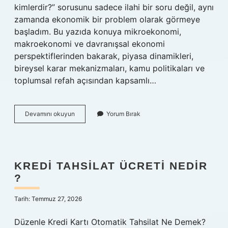
kimlerdir?” sorusunu sadece ilahi bir soru değil, aynı
zamanda ekonomik bir problem olarak görmeye
başladım. Bu yazıda konuya mikroekonomi,
makroekonomi ve davranışsal ekonomi
perspektiflerinden bakarak, piyasa dinamikleri,
bireysel karar mekanizmaları, kamu politikaları ve
toplumsal refah açısından kapsamlı…
Allah
Devamını okuyun
Yorum Bırak
yolunda
olanlar
kimlerdir
?
KREDI TAHSILAT ÜCRETI NEDIR
?
Tarih: Temmuz 27, 2026
Düzenle Kredi Kartı Otomatik Tahsilat Ne Demek?