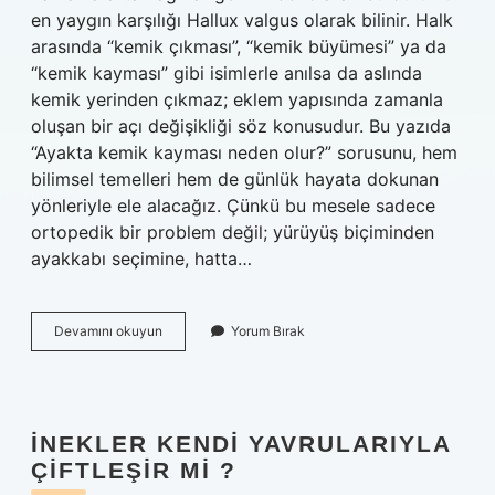
en yaygın karşılığı Hallux valgus olarak bilinir. Halk
arasında “kemik çıkması”, “kemik büyümesi” ya da
“kemik kayması” gibi isimlerle anılsa da aslında
kemik yerinden çıkmaz; eklem yapısında zamanla
oluşan bir açı değişikliği söz konusudur. Bu yazıda
“Ayakta kemik kayması neden olur?” sorusunu, hem
bilimsel temelleri hem de günlük hayata dokunan
yönleriyle ele alacağız. Çünkü bu mesele sadece
ortopedik bir problem değil; yürüyüş biçiminden
ayakkabı seçimine, hatta…
Ayakta
Devamını okuyun
Yorum Bırak
kemik
kayması
neden
olur
?
İNEKLER KENDI YAVRULARIYLA
ÇIFTLEŞIR MI ?