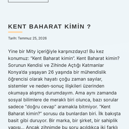
tahsilat
ücreti
nedir
?
KENT BAHARAT KIMIN ?
Tarih: Temmuz 25, 2026
Yine bir Mity içeriğiyle karşınızdayız! Bu kez
konumuz: “Kent Baharat kimin”. Kent Baharat kimin?
Sorunun Kendisi ve Zihinde Açtığı Katmanlar
Konya’da yaşayan 26 yaşında bir mühendislik
öğrencisi olarak hayatı çoğu zaman sayılar,
sistemler ve neden-sonuç ilişkileri üzerinden
okumaya alışmış durumdayım. Ama aynı zamanda
sosyal bilimlere de meraklı biri olunca, bazı sorular
sadece “doğru cevap” aramakla bitmiyor. “Kent
Baharat kimin?” sorusu da bunlardan biri. İlk bakışta
basit gibi duruyor. Bir marka, bir şirket, bir sahiplik
yapısı… Ancak zihnimde bu soru açıldıkça iki farklı