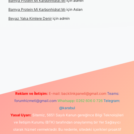
Bamya Protein Mi Karbonhidrat Mı
için
admin
Bamya Protein Mi Karbonhidrat Mı
için
Aslan
Beyaz Yaka Kimlere Denir
için
admin
 giriş
Reklam ve İletişim:
E-mail:
backlinkpaneli@gmail.com
Teams:
forumhizmeti@gmail.com
Whatsapp: 0262 606 0 726
Telegram:
@karabul
Yasal Uyarı:
Sitemiz, 5651 Sayılı Kanun gereğince Bilgi Teknolojileri
ve İletişim Kurumu (BTK) tarafından onaylanmış bir Yer Sağlayıcı
olarak hizmet vermektedir. Bu nedenle, sitedeki içerikleri proaktif