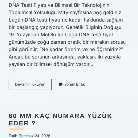
DNA Testi Fiyatı ve Bilimsel Bir Teknolojinin
Toplumsal Yolculuğu Mity sayfasına hoş geldiniz;
bugün DNA testi fiyatı ne kadar hakkında sağlam
bir başlangıç yapıyoruz. Genetik Bilginin Doğuşu:
19. Yüzyıldan Moleküler Çağa DNA testi fiyatı
günümüzde çoğu zaman pratik bir merakın sorusu
gibi görünür: “Ne kadar öderim ve ne öğrenirim?”
Ancak bu sorunun arkasında, yaklaşık iki yüzyıla
yayılan bir bilimsel dönüşüm vardır.…
DNA
Devamını okuyun
Yorum Bırak
testi
fiyatı
ne
kadar
?
60 MM KAÇ NUMARA YÜZÜK
EDER ?
Tarih: Temmuz 24, 2026