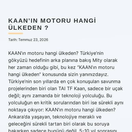
kaç
numara
yüzük
eder
KAAN’IN MOTORU HANGI
?
ÜLKEDEN ?
Tarih: Temmuz 23, 2026
KAAN’ın motoru hangi ülkeden? Türkiye’nin
gökyüzü hedefinin arka planına bakış Mity olarak
her zaman olduğu gibi, bu kez “KAAN’ın motoru
hangi ülkeden” konusunda sizin yanınızdayız.
Türkiye’nin son yıllarda en çok konuşulan savunma
projelerinden biri olan TAI TF Kaan, sadece bir uçak
değil; aynı zamanda bir teknoloji yolculuğu. Bu
yolculuğun en kritik sorularından biri ise sürekli aynı
noktaya çıkıyor: KAAN’ın motoru hangi ülkeden?
Ankara’da yaşayan, teknolojiye meraklı ve
geleceğini sürekli tartan biri olarak bu soruya
bakarken sadece bugünü değil, 5-10 yıl sonrasını