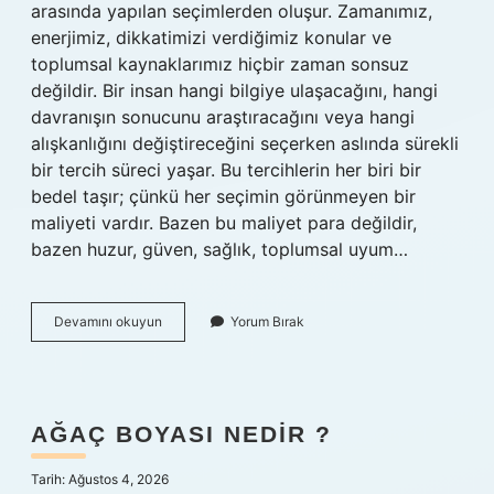
arasında yapılan seçimlerden oluşur. Zamanımız,
enerjimiz, dikkatimizi verdiğimiz konular ve
toplumsal kaynaklarımız hiçbir zaman sonsuz
değildir. Bir insan hangi bilgiye ulaşacağını, hangi
davranışın sonucunu araştıracağını veya hangi
alışkanlığını değiştireceğini seçerken aslında sürekli
bir tercih süreci yaşar. Bu tercihlerin her biri bir
bedel taşır; çünkü her seçimin görünmeyen bir
maliyeti vardır. Bazen bu maliyet para değildir,
bazen huzur, güven, sağlık, toplumsal uyum…
Avret
Devamını okuyun
Yorum Bırak
yerine
parmak
sokmak
gusül
gerektirir
AĞAÇ BOYASI NEDIR ?
mi
?
Tarih: Ağustos 4, 2026