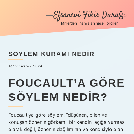
Efsanevi Fikir Durağı
menüyü
aç
Mitlerden ilham alan neşeli bilgiler!
Anasayfa
Gizlilik Politikası
SÖYLEM KURAMI NEDIR
Yasal Uyarı
Tarih: Kasım 7, 2024
Hakkımızda
FOUCAULT’A GÖRE
SÖYLEM NEDIR?
Foucault’ya göre söylem, “düşünen, bilen ve
konuşan öznenin görkemli bir kendini açığa vurması
olarak değil, öznenin dağılımının ve kendisiyle olan