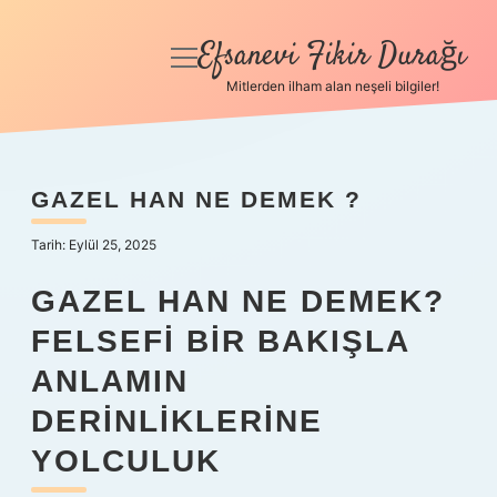
Efsanevi Fikir Durağı
menüyü
aç
Mitlerden ilham alan neşeli bilgiler!
Anasayfa
Gizlilik Politikası
GAZEL HAN NE DEMEK ?
Yasal Uyarı
Tarih: Eylül 25, 2025
Hakkımızda
GAZEL HAN NE DEMEK?
FELSEFI BIR BAKIŞLA
ANLAMIN
DERINLIKLERINE
YOLCULUK