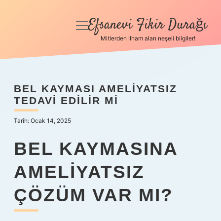
Efsanevi Fikir Durağı
menüyü
aç
Mitlerden ilham alan neşeli bilgiler!
Anasayfa
Gizlilik Politikası
BEL KAYMASI AMELIYATSIZ
TEDAVI EDILIR MI
Yasal Uyarı
Tarih: Ocak 14, 2025
Hakkımızda
BEL KAYMASINA
AMELIYATSIZ
ÇÖZÜM VAR MI?