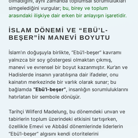
olmadığını, aynı zamanda toplumsal sorumlulukları
simgelediğini vurgular;
bu, birey ve toplum
arasındaki ilişkiye dair erken bir anlayışın işaretidir.
İSLAM DÖNEMI VE “EBÜ’L-
BEŞER”IN MANEVI BOYUTU
İslam’ın doğuşuyla birlikte, “Ebü’l-beşer” kavramı
yalnızca bir soy göstergesi olmaktan çıkmış,
manevi ve evrensel bir boyut kazanmıştır. Kur’an ve
Hadislerde insanın yaratılışına dair ifadeler, onu
kainatın merkezinde bir varlık olarak sunar; bu
bağlamda
“Ebü’l-beşer”
, insanlığın sorumluluklarını
hatırlatan bir sembole dönüşür.
Tarihçi Wilferd Madelung, bu dönemdeki unvan ve
tabirlerin toplum üzerindeki etkisini tartışırken,
özellikle Emevi ve Abbâsî dönemlerinde liderlerin
“Ebü’l-beşer” algısını kendi otoritelerini