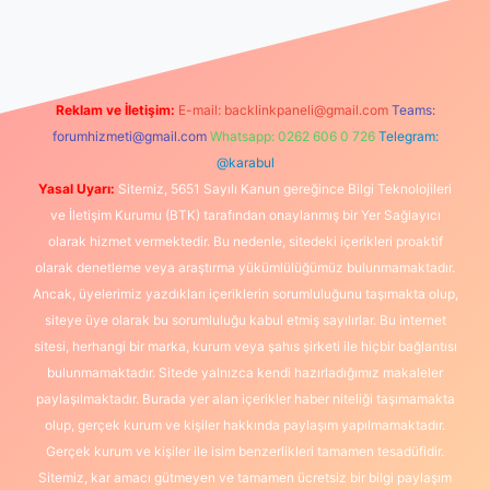
ni giriş
Reklam ve İletişim:
E-mail:
backlinkpaneli@gmail.com
Teams:
forumhizmeti@gmail.com
Whatsapp: 0262 606 0 726
Telegram:
@karabul
Yasal Uyarı:
Sitemiz, 5651 Sayılı Kanun gereğince Bilgi Teknolojileri
ve İletişim Kurumu (BTK) tarafından onaylanmış bir Yer Sağlayıcı
olarak hizmet vermektedir. Bu nedenle, sitedeki içerikleri proaktif
olarak denetleme veya araştırma yükümlülüğümüz bulunmamaktadır.
Ancak, üyelerimiz yazdıkları içeriklerin sorumluluğunu taşımakta olup,
siteye üye olarak bu sorumluluğu kabul etmiş sayılırlar. Bu internet
sitesi, herhangi bir marka, kurum veya şahıs şirketi ile hiçbir bağlantısı
bulunmamaktadır. Sitede yalnızca kendi hazırladığımız makaleler
paylaşılmaktadır. Burada yer alan içerikler haber niteliği taşımamakta
olup, gerçek kurum ve kişiler hakkında paylaşım yapılmamaktadır.
Gerçek kurum ve kişiler ile isim benzerlikleri tamamen tesadüfidir.
Sitemiz, kar amacı gütmeyen ve tamamen ücretsiz bir bilgi paylaşım