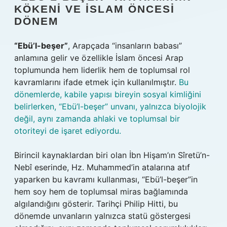
KÖKENI VE İSLAM ÖNCESI
DÖNEM
“Ebü’l-beşer”
, Arapçada “insanların babası”
anlamına gelir ve özellikle İslam öncesi Arap
toplumunda hem liderlik hem de toplumsal rol
kavramlarını ifade etmek için kullanılmıştır.
Bu
dönemlerde, kabile yapısı bireyin sosyal kimliğini
belirlerken, “Ebü’l-beşer” unvanı, yalnızca biyolojik
değil, aynı zamanda ahlaki ve toplumsal bir
otoriteyi de işaret ediyordu.
Birincil kaynaklardan biri olan İbn Hişam’ın Sîretü’n-
Nebî eserinde, Hz. Muhammed’in atalarına atıf
yaparken bu kavramı kullanması, “Ebü’l-beşer”in
hem soy hem de toplumsal miras bağlamında
algılandığını gösterir. Tarihçi Philip Hitti, bu
dönemde unvanların yalnızca statü göstergesi