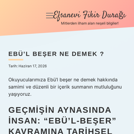
Efsanevi Fikir Durağı
menüyü
aç
Mitlerden ilham alan neşeli bilgiler!
Anasayfa
Gizlilik Politikası
EBÜ’L BEŞER NE DEMEK ?
Yasal Uyarı
Tarih: Haziran 17, 2026
Hakkımızda
Okuyucularımıza Ebü’l beşer ne demek hakkında
samimi ve düzenli bir içerik sunmanın mutluluğunu
yaşıyoruz.
GEÇMIŞIN AYNASINDA
İNSAN: “EBÜ’L-BEŞER”
KAVRAMINA TARIHSEL