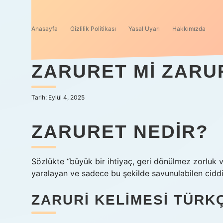
Anasayfa
Gizlilik Politikası
Yasal Uyarı
Hakkımızda
ZARURET MI ZARU
Tarih: Eylül 4, 2025
ZARURET NEDIR?
Sözlükte “büyük bir ihtiyaç, geri dönülmez zorluk ve i
yaralayan ve sadece bu şekilde savunulabilen ciddi
ZARURI KELIMESI TÜRK