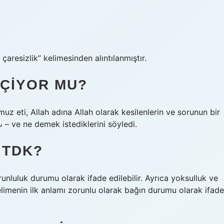
iklik, ihtiyaç, hac, çaresizlik” kelimesinden alıntılanmıştır.
EÇIYOR MU?
muz eti, Allah adına Allah olarak kesilenlerin ve sorunun bir
ayette tutulduğunu açıkladı. Ancak ayetler“ ب ب بب – ve ne demek istediklerini söyledi.
 TDK?
unluluk durumu olarak ifade edilebilir. Ayrıca yoksulluk ve
kelimenin ilk anlamı zorunlu olarak bağın durumu olarak ifade