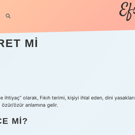
Ef
RET MI
htiyaç” olarak, Fıkıh terimi, kişiyi ihlal eden, dini yasakları
 özür/özür anlamına gelir.
ÇE MI?