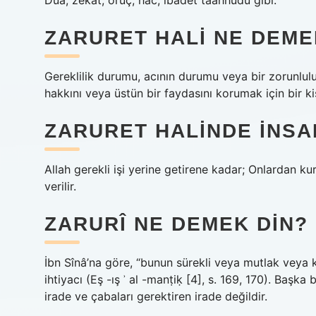
Dua, zekat, oruç, hac, ibadet taahhüdü gibi.
ZARURET HALI NE DEM
Gereklilik durumu, acının durumu veya bir zorunluluk
hakkını veya üstün bir faydasını korumak için bir 
ZARURET HALINDE INSAN
Allah gerekli işi yerine getirene kadar; Onlardan 
verilir.
ZARURÎ NE DEMEK DIN?
İbn Sînâ’na göre, “bunun sürekli veya mutlak veya 
ihtiyacı (Eş -ış ʾ al -manṭiḳ [4], s. 169, 170). Başka
irade ve çabaları gerektiren irade değildir.