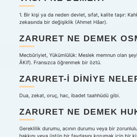
1. Bir kişi ya da neden devlet, sıfat, kalite taşır: K
zekasında bir değişiklik (Ahmet Hâar).
ZARURET NE DEMEK OS
Mecbûriyiet, Yükümlülük: Meslek memnun olan şeyl
ÂKif). Fransızca öğrenmek bir öztü.
ZARURET-I DINIYE NELE
Dua, zekat, oruç, hac, ibadet taahhüdü gibi.
ZARURET NE DEMEK HU
Gereklilik durumu, acının durumu veya bir zorunluluk
hakkını veya üstün bir faydasını korumak için bir 