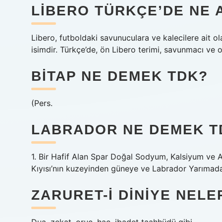
LIBERO TÜRKÇE’DE NE 
Libero, futboldaki savunuculara ve kalecilere ait o
isimdir. Türkçe’de, ön Libero terimi, savunmacı ve o
BITAP NE DEMEK TDK?
(Pers.
LABRADOR NE DEMEK T
1. Bir Hafif Alan Spar Doğal Sodyum, Kalsiyum ve A
Kıyısı’nın kuzeyinden güneye ve Labrador Yarımada
ZARURET-I DINIYE NELE