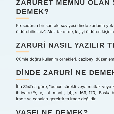
ZARURET MEMNU OLAN 
DEMEK?
Prosedürün bir sonraki seviyesi dinde zorlama yok
öldürebilirsiniz”. Aksi takdirde, kişiyi öldüren kişin
ZARURI NASIL YAZILIR 
Cümle doğru kullanım örnekleri, cazibeyi düzenleme
DINDE ZARURI NE DEME
İbn Sînâ’na göre, “bunun sürekli veya mutlak veya 
ihtiyacı (Eş -ış ʾ al -manṭiḳ [4], s. 169, 170). Başka
irade ve çabaları gerektiren irade değildir.
VASFI NE DEMEK?