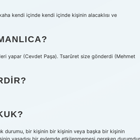
ahkaha kendi içinde kendi içinde kişinin alacaklısı ve
MANLICA?
eri yapar (Cevdet Paşa). Tsarûret size gönderdi (Mehmet
RDIR?
KUK?
 durumu, bir kişinin bir kişinin veya başka bir kişinin
kişinin yasadışı bir eylemde etkilenmemesi gereken durumdur