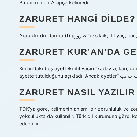
Bu önemli bir Arapça kelimedir.
ZARURET HANGI DILDE?
Arap ḍrr ḍrr ḍarūra (t) ضرورة “eks
ZARURET KUR’AN’DA G
Kur’an’daki beş ayetteki ihtiyacın “kadavra, kan, do
ZARURET NASIL YAZILIR
TDK’ya göre, kelimenin anlamı bir zorunluluk ve zor
yoksullukta da kullanılır. Türk dil kurumuna göre, 
edilebilir.