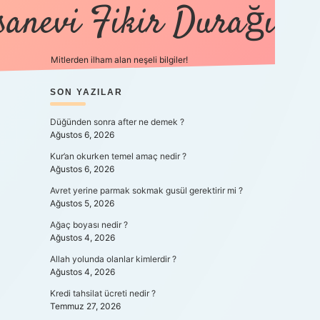
sanevi Fikir Durağı
Mitlerden ilham alan neşeli bilgiler!
SIDEBAR
SON YAZILAR
tulipbet yeni giriş
Düğünden sonra after ne demek ?
Ağustos 6, 2026
Kur’an okurken temel amaç nedir ?
Ağustos 6, 2026
Avret yerine parmak sokmak gusül gerektirir mi ?
Ağustos 5, 2026
Ağaç boyası nedir ?
Ağustos 4, 2026
Allah yolunda olanlar kimlerdir ?
Ağustos 4, 2026
Kredi tahsilat ücreti nedir ?
Temmuz 27, 2026