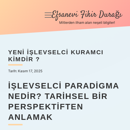
Efsanevi Fikir Durağı
menüyü
aç
Mitlerden ilham alan neşeli bilgiler!
Anasayfa
Gizlilik Politikası
YENI IŞLEVSELCI KURAMCI
KIMDIR ?
Yasal Uyarı
Tarih: Kasım 17, 2025
Hakkımızda
İŞLEVSELCI PARADIGMA
NEDIR? TARIHSEL BIR
PERSPEKTIFTEN
ANLAMAK