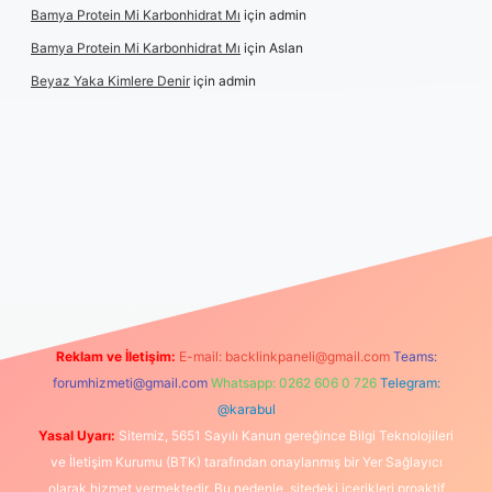
Bamya Protein Mi Karbonhidrat Mı
için
admin
Bamya Protein Mi Karbonhidrat Mı
için
Aslan
Beyaz Yaka Kimlere Denir
için
admin
tulipbet yeni giriş
Reklam ve İletişim:
E-mail:
backlinkpaneli@gmail.com
Teams:
forumhizmeti@gmail.com
Whatsapp: 0262 606 0 726
Telegram:
@karabul
Yasal Uyarı:
Sitemiz, 5651 Sayılı Kanun gereğince Bilgi Teknolojileri
ve İletişim Kurumu (BTK) tarafından onaylanmış bir Yer Sağlayıcı
olarak hizmet vermektedir. Bu nedenle, sitedeki içerikleri proaktif