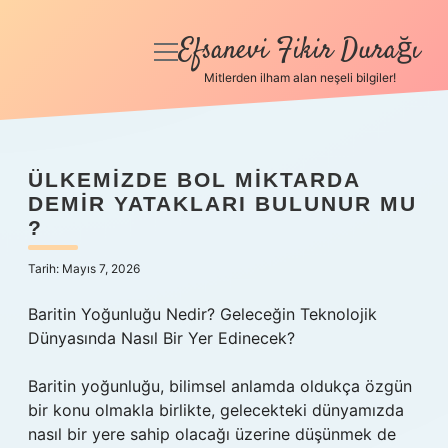
Efsanevi Fikir Durağı
menüyü
aç
Mitlerden ilham alan neşeli bilgiler!
Anasayfa
Gizlilik Politikası
ÜLKEMIZDE BOL MIKTARDA
DEMIR YATAKLARI BULUNUR MU
Yasal Uyarı
?
Hakkımızda
Tarih: Mayıs 7, 2026
Baritin Yoğunluğu Nedir? Geleceğin Teknolojik
Dünyasında Nasıl Bir Yer Edinecek?
Baritin yoğunluğu, bilimsel anlamda oldukça özgün
bir konu olmakla birlikte, gelecekteki dünyamızda
nasıl bir yere sahip olacağı üzerine düşünmek de