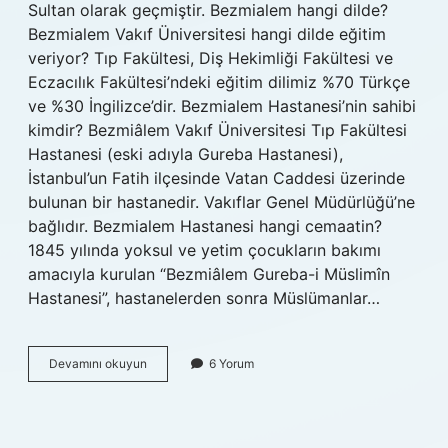
Sultan olarak geçmiştir. Bezmialem hangi dilde?
Bezmialem Vakıf Üniversitesi hangi dilde eğitim
veriyor? Tıp Fakültesi, Diş Hekimliği Fakültesi ve
Eczacılık Fakültesi’ndeki eğitim dilimiz %70 Türkçe
ve %30 İngilizce’dir. Bezmialem Hastanesi’nin sahibi
kimdir? Bezmiâlem Vakıf Üniversitesi Tıp Fakültesi
Hastanesi (eski adıyla Gureba Hastanesi),
İstanbul’un Fatih ilçesinde Vatan Caddesi üzerinde
bulunan bir hastanedir. Vakıflar Genel Müdürlüğü’ne
bağlıdır. Bezmialem Hastanesi hangi cemaatin?
1845 yılında yoksul ve yetim çocukların bakımı
amacıyla kurulan “Bezmiâlem Gureba-i Müslimîn
Hastanesi”, hastanelerden sonra Müslümanlar…
Bezmialem
Devamını okuyun
6 Yorum
Ne
Demek
Türkçesi