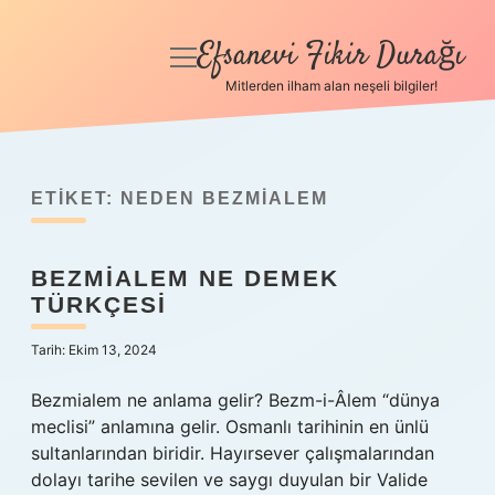
Efsanevi Fikir Durağı
menüyü
aç
Mitlerden ilham alan neşeli bilgiler!
Anasayfa
Gizlilik Politikası
ETIKET:
NEDEN BEZMIALEM
Yasal Uyarı
BEZMIALEM NE DEMEK
Hakkımızda
TÜRKÇESI
Tarih: Ekim 13, 2024
Bezmialem ne anlama gelir? Bezm-i-Âlem “dünya
meclisi” anlamına gelir. Osmanlı tarihinin en ünlü
sultanlarından biridir. Hayırsever çalışmalarından
dolayı tarihe sevilen ve saygı duyulan bir Valide