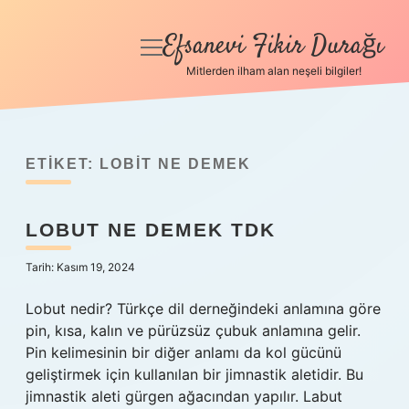
Efsanevi Fikir Durağı
menüyü
aç
Mitlerden ilham alan neşeli bilgiler!
Anasayfa
Gizlilik Politikası
ETIKET:
LOBIT NE DEMEK
Yasal Uyarı
LOBUT NE DEMEK TDK
Hakkımızda
Tarih: Kasım 19, 2024
Lobut nedir? Türkçe dil derneğindeki anlamına göre
pin, kısa, kalın ve pürüzsüz çubuk anlamına gelir.
Pin kelimesinin bir diğer anlamı da kol gücünü
geliştirmek için kullanılan bir jimnastik aletidir. Bu
jimnastik aleti gürgen ağacından yapılır. Labut