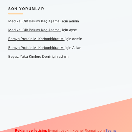
SON YORUMLAR
Medikal Cilt Bakımı Kaç Aşamalı
için
admin
Medikal Cilt Bakımı Kaç Aşamalı
için
Ayşe
Bamya Protein Mi Karbonhidrat Mı
için
admin
Bamya Protein Mi Karbonhidrat Mı
için
Aslan
Beyaz Yaka Kimlere Denir
için
admin
riş
Reklam ve İletişim:
E-mail:
backlinkpaneli@gmail.com
Teams: