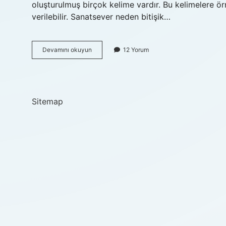
oluşturulmuş birçok kelime vardır. Bu kelimelere ör
verilebilir. Sanatsever neden bitişik…
Kitapsever
Devamını okuyun
12 Yorum
Neden
Birleşik
Yazılır
Sitemap