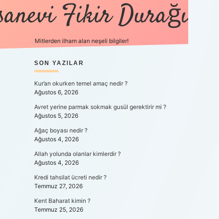
sanevi Fikir Durağı
Mitlerden ilham alan neşeli bilgiler!
SIDEBAR
SON YAZILAR
tulipbet yeni giriş
Kur’an okurken temel amaç nedir ?
Ağustos 6, 2026
Avret yerine parmak sokmak gusül gerektirir mi ?
Ağustos 5, 2026
Ağaç boyası nedir ?
Ağustos 4, 2026
Allah yolunda olanlar kimlerdir ?
Ağustos 4, 2026
Kredi tahsilat ücreti nedir ?
Temmuz 27, 2026
Kent Baharat kimin ?
Temmuz 25, 2026