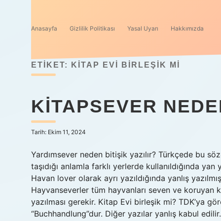
Anasayfa
Gizlilik Politikası
Yasal Uyarı
Hakkımızda
ETIKET:
KITAP EVI BIRLEŞIK MI
KITAPSEVER NEDEN
Tarih: Ekim 11, 2024
Yardımsever neden bitişik yazılır? Türkçede bu sözcü
taşıdığı anlamla farklı yerlerde kullanıldığında yan
Havan lover olarak ayrı yazıldığında yanlış yazılm
Hayvanseverler tüm hayvanları seven ve koruyan ki
yazılması gerekir. Kitap Evi birleşik mi? TDK’ya g
“Buchhandlung”dur. Diğer yazılar yanlış kabul edilir