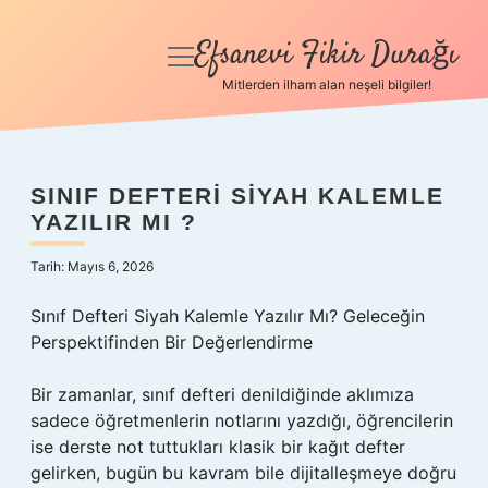
Efsanevi Fikir Durağı
menüyü
aç
Mitlerden ilham alan neşeli bilgiler!
Anasayfa
Gizlilik Politikası
SINIF DEFTERI SIYAH KALEMLE
YAZILIR MI ?
Yasal Uyarı
Tarih: Mayıs 6, 2026
Hakkımızda
Sınıf Defteri Siyah Kalemle Yazılır Mı? Geleceğin
Perspektifinden Bir Değerlendirme
Bir zamanlar, sınıf defteri denildiğinde aklımıza
sadece öğretmenlerin notlarını yazdığı, öğrencilerin
ise derste not tuttukları klasik bir kağıt defter
gelirken, bugün bu kavram bile dijitalleşmeye doğru