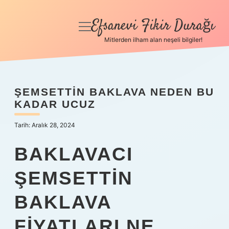
Efsanevi Fikir Durağı
menüyü
aç
Mitlerden ilham alan neşeli bilgiler!
Anasayfa
Gizlilik Politikası
ŞEMSETTIN BAKLAVA NEDEN BU
KADAR UCUZ
Yasal Uyarı
Tarih: Aralık 28, 2024
Hakkımızda
BAKLAVACI
ŞEMSETTIN
BAKLAVA
FIYATLARI NE