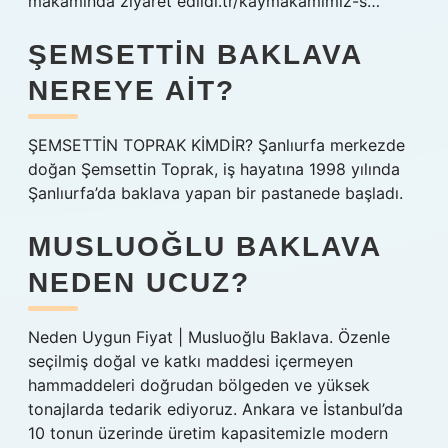
makamında ziyaret edildi.tr/kaymakamimiz-s…
ŞEMSETTIN BAKLAVA
NEREYE AIT?
ŞEMSETTİN TOPRAK KİMDİR? Şanlıurfa merkezde
doğan Şemsettin Toprak, iş hayatına 1998 yılında
Şanlıurfa’da baklava yapan bir pastanede başladı.
MUSLUOĞLU BAKLAVA
NEDEN UCUZ?
Neden Uygun Fiyat | Musluoğlu Baklava. Özenle
seçilmiş doğal ve katkı maddesi içermeyen
hammaddeleri doğrudan bölgeden ve yüksek
tonajlarda tedarik ediyoruz. Ankara ve İstanbul’da
10 tonun üzerinde üretim kapasitemizle modern