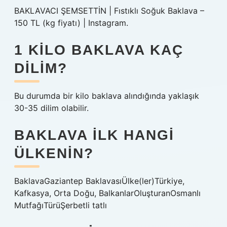
BAKLAVACI ŞEMSETTİN | Fıstıklı Soğuk Baklava –
150 TL (kg fiyatı) | Instagram.
1 KILO BAKLAVA KAÇ
DILIM?
Bu durumda bir kilo baklava alındığında yaklaşık
30-35 dilim olabilir.
BAKLAVA ILK HANGI
ÜLKENIN?
BaklavaGaziantep BaklavasıÜlke(ler)Türkiye,
Kafkasya, Orta Doğu, BalkanlarOluşturanOsmanlı
MutfağıTürüŞerbetli tatlı