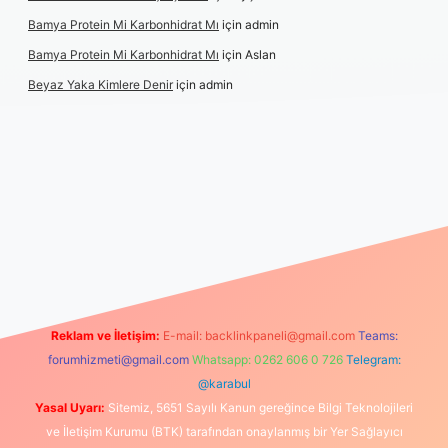
Bamya Protein Mi Karbonhidrat Mı
için
admin
Bamya Protein Mi Karbonhidrat Mı
için
Aslan
Beyaz Yaka Kimlere Denir
için
admin
i giriş
Reklam ve İletişim:
E-mail:
backlinkpaneli@gmail.com
Teams:
forumhizmeti@gmail.com
Whatsapp: 0262 606 0 726
Telegram:
@karabul
Yasal Uyarı:
Sitemiz, 5651 Sayılı Kanun gereğince Bilgi Teknolojileri
ve İletişim Kurumu (BTK) tarafından onaylanmış bir Yer Sağlayıcı