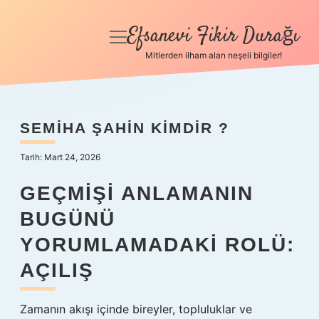
Efsanevi Fikir Durağı
menüyü
aç
Mitlerden ilham alan neşeli bilgiler!
Anasayfa
Gizlilik Politikası
SEMIHA ŞAHIN KIMDIR ?
Yasal Uyarı
Tarih: Mart 24, 2026
Hakkımızda
GEÇMIŞI ANLAMANIN
BUGÜNÜ
YORUMLAMADAKI ROLÜ:
AÇILIŞ
Zamanın akışı içinde bireyler, topluluklar ve