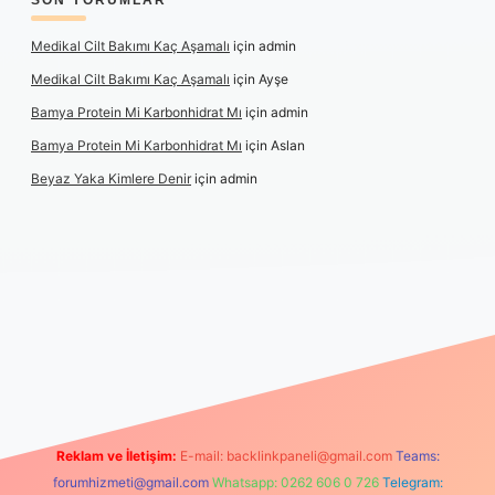
SON YORUMLAR
Medikal Cilt Bakımı Kaç Aşamalı
için
admin
Medikal Cilt Bakımı Kaç Aşamalı
için
Ayşe
Bamya Protein Mi Karbonhidrat Mı
için
admin
Bamya Protein Mi Karbonhidrat Mı
için
Aslan
Beyaz Yaka Kimlere Denir
için
admin
ni giriş
Reklam ve İletişim:
E-mail:
backlinkpaneli@gmail.com
Teams:
forumhizmeti@gmail.com
Whatsapp: 0262 606 0 726
Telegram: