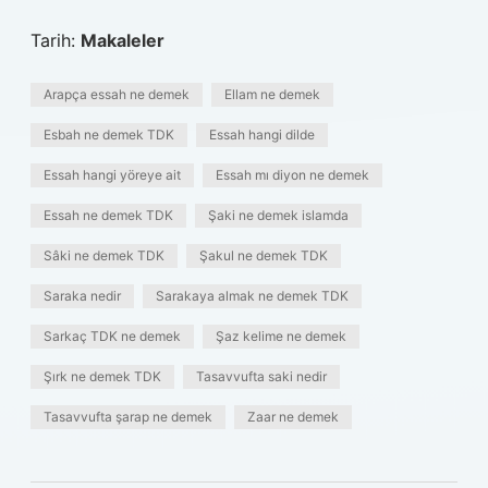
Tarih:
Makaleler
Arapça essah ne demek
Ellam ne demek
Esbah ne demek TDK
Essah hangi dilde
Essah hangi yöreye ait
Essah mı diyon ne demek
Essah ne demek TDK
Şaki ne demek islamda
Sâki ne demek TDK
Şakul ne demek TDK
Saraka nedir
Sarakaya almak ne demek TDK
Sarkaç TDK ne demek
Şaz kelime ne demek
Şırk ne demek TDK
Tasavvufta saki nedir
Tasavvufta şarap ne demek
Zaar ne demek