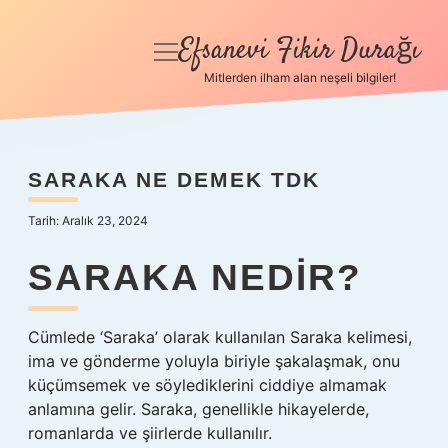
Efsanevi Fikir Durağı
menüyü
aç
Mitlerden ilham alan neşeli bilgiler!
Anasayfa
Gizlilik Politikası
SARAKA NE DEMEK TDK
Yasal Uyarı
Tarih: Aralık 23, 2024
Hakkımızda
SARAKA NEDIR?
Cümlede ‘Saraka’ olarak kullanılan Saraka kelimesi,
ima ve gönderme yoluyla biriyle şakalaşmak, onu
küçümsemek ve söylediklerini ciddiye almamak
anlamına gelir. Saraka, genellikle hikayelerde,
romanlarda ve şiirlerde kullanılır.