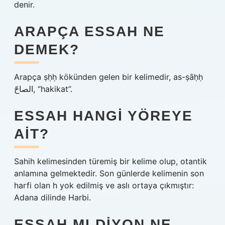
denir.
ARAPÇA ESSAH NE
DEMEK?
Arapça ṣḥḥ kökünden gelen bir kelimedir, as-ṣāḥḥ
الصاحّ, “hakikat”.
ESSAH HANGI YÖREYE
AIT?
Sahih kelimesinden türemiş bir kelime olup, otantik
anlamına gelmektedir. Son günlerde kelimenin son
harfi olan h yok edilmiş ve aslı ortaya çıkmıştır:
Adana dilinde Harbi.
ESSAH MI DIYON NE