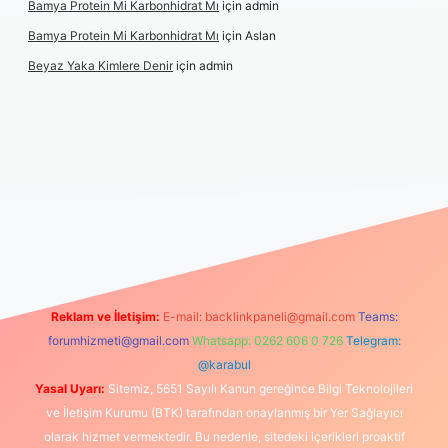
Bamya Protein Mi Karbonhidrat Mı
için
admin
Bamya Protein Mi Karbonhidrat Mı
için
Aslan
Beyaz Yaka Kimlere Denir
için
admin
eni giriş
Reklam ve İletişim:
E-mail:
backlinkpaneli@gmail.com
Teams:
forumhizmeti@gmail.com
Whatsapp: 0262 606 0 726
Telegram:
@karabul
Yasal Uyarı:
Sitemiz, 5651 Sayılı Kanun gereğince Bilgi Teknolojileri
ve İletişim Kurumu (BTK) tarafından onaylanmış bir Yer Sağlayıcı
olarak hizmet vermektedir. Bu nedenle, sitedeki içerikleri proaktif