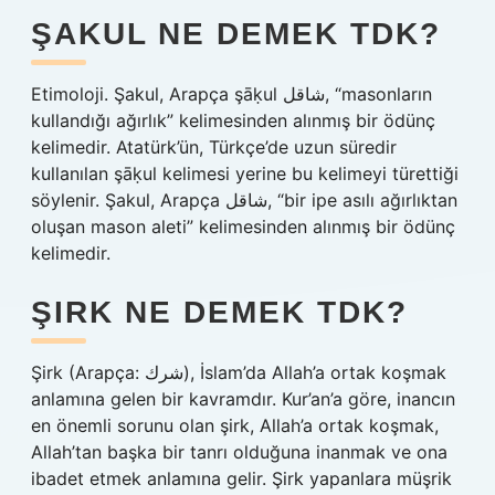
ŞAKUL NE DEMEK TDK?
Etimoloji. Şakul, Arapça şāḳul شاقل, “masonların
kullandığı ağırlık” kelimesinden alınmış bir ödünç
kelimedir. Atatürk’ün, Türkçe’de uzun süredir
kullanılan şāḳul kelimesi yerine bu kelimeyi türettiği
söylenir. Şakul, Arapça شاقل, “bir ipe asılı ağırlıktan
oluşan mason aleti” kelimesinden alınmış bir ödünç
kelimedir.
ŞIRK NE DEMEK TDK?
Şirk (Arapça: شرك), İslam’da Allah’a ortak koşmak
anlamına gelen bir kavramdır. Kur’an’a göre, inancın
en önemli sorunu olan şirk, Allah’a ortak koşmak,
Allah’tan başka bir tanrı olduğuna inanmak ve ona
ibadet etmek anlamına gelir. Şirk yapanlara müşrik