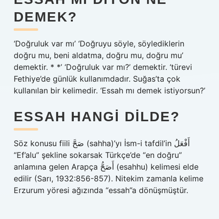
DEMEK?
‘Doğruluk var mı’ ‘Doğruyu söyle, söylediklerin
doğru mu, beni aldatma, doğru mu, doğru mu’
demektir. * *’ ‘Doğruluk var mı?’ demektir. ‘türevi
Fethiye’de günlük kullanımdadır. Suğas’ta çok
kullanılan bir kelimedir. ‘Essah mı demek istiyorsun?’
ESSAH HANGI DILDE?
Söz konusu fiili صَحَّ (sahha)’yı İsm-i tafdil’in أَفْعَلُ
“Ef’alu” şekline sokarsak Türkçe’de “en doğru”
anlamına gelen Arapça أَصَحُّ (esahhu) kelimesi elde
edilir (Sarı, 1932:856-857). Nitekim zamanla kelime
Erzurum yöresi ağızında “essah”a dönüşmüştür.