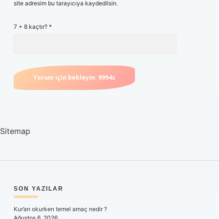
site adresim bu tarayıcıya kaydedilsin.
7 + 8 kaçtır?
*
Sitemap
SIDEBAR
SON YAZILAR
Kur’an okurken temel amaç nedir ?
Ağustos 6, 2026