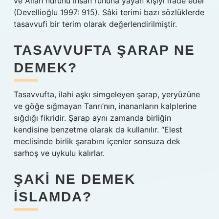
ve Allah nurunu insan ruhuna yayan kişiyi ifade eder
(Devellioğlu 1997: 915). Sâki terimi bazı sözlüklerde
tasavvufi bir terim olarak değerlendirilmiştir.
TASAVVUFTA ŞARAP NE
DEMEK?
Tasavvufta, ilahi aşkı simgeleyen şarap, yeryüzüne
ve göğe sığmayan Tanrı’nın, inananların kalplerine
sığdığı fikridir. Şarap aynı zamanda birliğin
kendisine benzetme olarak da kullanılır. “Elest
meclisinde birlik şarabını içenler sonsuza dek
sarhoş ve uykulu kalırlar.
ŞAKI NE DEMEK
ISLAMDA?