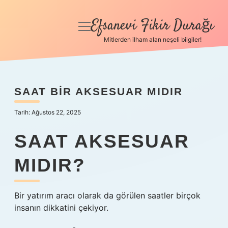
Efsanevi Fikir Durağı
menüyü
aç
Mitlerden ilham alan neşeli bilgiler!
Anasayfa
Gizlilik Politikası
SAAT BIR AKSESUAR MIDIR
Yasal Uyarı
Tarih: Ağustos 22, 2025
Hakkımızda
SAAT AKSESUAR
MIDIR?
Bir yatırım aracı olarak da görülen saatler birçok
insanın dikkatini çekiyor.