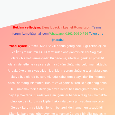
ipbet yeni giriş
Reklam ve İletişim:
E-mail:
backlinkpaneli@gmail.com
Teams:
forumhizmeti@gmail.com
Whatsapp: 0262 606 0 726
Telegram:
@karabul
Yasal Uyarı:
Sitemiz, 5651 Sayılı Kanun gereğince Bilgi Teknolojileri
ve İletişim Kurumu (BTK) tarafından onaylanmış bir Yer Sağlayıcı
olarak hizmet vermektedir. Bu nedenle, sitedeki içerikleri proaktif
olarak denetleme veya araştırma yükümlülüğümüz bulunmamaktadır.
Ancak, üyelerimiz yazdıkları içeriklerin sorumluluğunu taşımakta olup,
siteye üye olarak bu sorumluluğu kabul etmiş sayılırlar. Bu internet
sitesi, herhangi bir marka, kurum veya şahıs şirketi ile hiçbir bağlantısı
bulunmamaktadır. Sitede yalnızca kendi hazırladığımız makaleler
paylaşılmaktadır. Burada yer alan içerikler haber niteliği taşımamakta
olup, gerçek kurum ve kişiler hakkında paylaşım yapılmamaktadır.
Gerçek kurum ve kişiler ile isim benzerlikleri tamamen tesadüfidir.
Sitemiz, kar amacı gütmeyen ve tamamen ücretsiz bir bilgi paylaşım