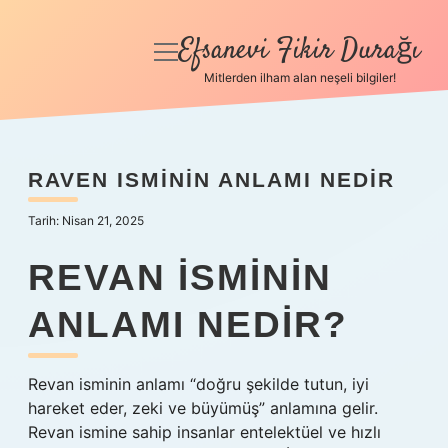
Efsanevi Fikir Durağı
menüyü
aç
Mitlerden ilham alan neşeli bilgiler!
Anasayfa
Gizlilik Politikası
RAVEN ISMININ ANLAMI NEDIR
Yasal Uyarı
Tarih: Nisan 21, 2025
Hakkımızda
REVAN ISMININ
ANLAMI NEDIR?
Revan isminin anlamı “doğru şekilde tutun, iyi
hareket eder, zeki ve büyümüş” anlamına gelir.
Revan ismine sahip insanlar entelektüel ve hızlı