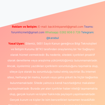
ipbet yeni giriş
Reklam ve İletişim:
E-mail:
backlinkpaneli@gmail.com
Teams:
forumhizmeti@gmail.com
Whatsapp: 0262 606 0 726
Telegram:
@karabul
Yasal Uyarı:
Sitemiz, 5651 Sayılı Kanun gereğince Bilgi Teknolojileri
ve İletişim Kurumu (BTK) tarafından onaylanmış bir Yer Sağlayıcı
olarak hizmet vermektedir. Bu nedenle, sitedeki içerikleri proaktif
olarak denetleme veya araştırma yükümlülüğümüz bulunmamaktadır.
Ancak, üyelerimiz yazdıkları içeriklerin sorumluluğunu taşımakta olup,
siteye üye olarak bu sorumluluğu kabul etmiş sayılırlar. Bu internet
sitesi, herhangi bir marka, kurum veya şahıs şirketi ile hiçbir bağlantısı
bulunmamaktadır. Sitede yalnızca kendi hazırladığımız makaleler
paylaşılmaktadır. Burada yer alan içerikler haber niteliği taşımamakta
olup, gerçek kurum ve kişiler hakkında paylaşım yapılmamaktadır.
Gerçek kurum ve kişiler ile isim benzerlikleri tamamen tesadüfidir.