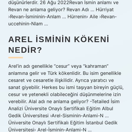
düşünürlerdir. 26 Ağu 2022Revan İsmin anlamı ve
Revan ne anlama geliyor? Revan Adı … Hürriyat
›Revan-İsmininin-Anlam … Hürrenin› Aile ›Revan-
uccehinin-Nlam …
AREL ISMININ KÖKENI
NEDIR?
Arel’in adı genellikle “cesur” veya “kahraman”
anlamına gelir ve Türk kökenlidir. Bu isim genellikle
cesaret ve cesaretle ilişkilidir. Ayrıca yaratıcı ve
sanat giyebilir. Herkes bu ismi taşıyan bireyin güçlü,
cesur ve yetenekli olabileceğini düşünmelerine izin
verebilir. Alal adı ne anlama geliyor? -Tetailed İsim
Analizi Üniversite Onaylı Sertifikalı Eğitim Albul
Gedik Üniversitesi ›Arel-Sisminin-Anlami-N …
Üniversite Onaylı Sertifikalı Eğitim İstanbul Gedik
Üniversitesi› Arel-İsminin-Anlami-N …