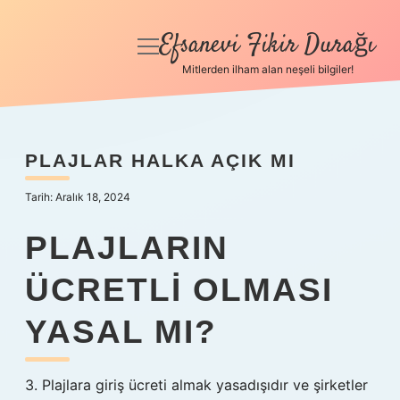
Efsanevi Fikir Durağı
menüyü
aç
Mitlerden ilham alan neşeli bilgiler!
Anasayfa
Gizlilik Politikası
PLAJLAR HALKA AÇIK MI
Yasal Uyarı
Tarih: Aralık 18, 2024
Hakkımızda
PLAJLARIN
ÜCRETLI OLMASI
YASAL MI?
3. Plajlara giriş ücreti almak yasadışıdır ve şirketler