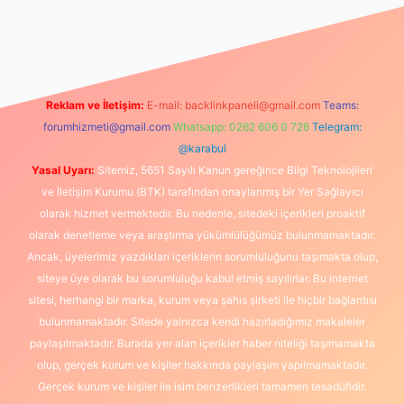
et yeni giriş
Reklam ve İletişim:
E-mail:
backlinkpaneli@gmail.com
Teams:
forumhizmeti@gmail.com
Whatsapp: 0262 606 0 726
Telegram:
@karabul
Yasal Uyarı:
Sitemiz, 5651 Sayılı Kanun gereğince Bilgi Teknolojileri
ve İletişim Kurumu (BTK) tarafından onaylanmış bir Yer Sağlayıcı
olarak hizmet vermektedir. Bu nedenle, sitedeki içerikleri proaktif
olarak denetleme veya araştırma yükümlülüğümüz bulunmamaktadır.
Ancak, üyelerimiz yazdıkları içeriklerin sorumluluğunu taşımakta olup,
siteye üye olarak bu sorumluluğu kabul etmiş sayılırlar. Bu internet
sitesi, herhangi bir marka, kurum veya şahıs şirketi ile hiçbir bağlantısı
bulunmamaktadır. Sitede yalnızca kendi hazırladığımız makaleler
paylaşılmaktadır. Burada yer alan içerikler haber niteliği taşımamakta
olup, gerçek kurum ve kişiler hakkında paylaşım yapılmamaktadır.
Gerçek kurum ve kişiler ile isim benzerlikleri tamamen tesadüfidir.