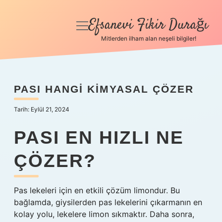
Efsanevi Fikir Durağı
menüyü
aç
Mitlerden ilham alan neşeli bilgiler!
Anasayfa
Gizlilik Politikası
PASI HANGI KIMYASAL ÇÖZER
Yasal Uyarı
Tarih: Eylül 21, 2024
Hakkımızda
PASI EN HIZLI NE
ÇÖZER?
Pas lekeleri için en etkili çözüm limondur. Bu
bağlamda, giysilerden pas lekelerini çıkarmanın en
kolay yolu, lekelere limon sıkmaktır. Daha sonra,