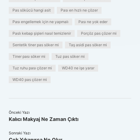
Pas sökücü hangi asit
Pası en hızlı ne çözer
Pası engellemek için ne yapmalı
Pası ne yok eder
Paslı kebap şişleri nasıl temizlenir
Porçöz pas çözer mi
Sentetik tiner pas söker mi
Taş asidi pas söker mi
Tiner pası söker mi
Tuz pas söker mi
Tuz ruhu pası çözer mi
WD40 ne işe yarar
WD40 pas çözer mi
Önceki Yazı
Kalıcı Makyaj Ne Zaman Çıktı
Sonraki Yazı
Çek Yıkanırsa Ne Olur