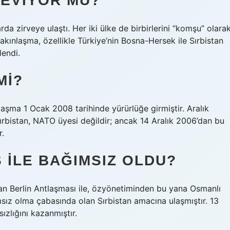
SEVIYOR MU?
arda zirveye ulaştı. Her iki ülke de birbirlerini “komşu” olara
yakınlaşma, özellikle Türkiye’nin Bosna-Hersek ile Sırbistan
endi.
MI?
laşma 1 Ocak 2008 tarihinde yürürlüğe girmiştir. Aralık
rbistan, NATO üyesi değildir; ancak 14 Aralık 2006’dan bu
r.
 ILE BAĞIMSIZ OLDU?
 Berlin Antlaşması ile, özyönetiminden bu yana Osmanlı
sız olma çabasında olan Sırbistan amacına ulaşmıştır. 13
zlığını kazanmıştır.