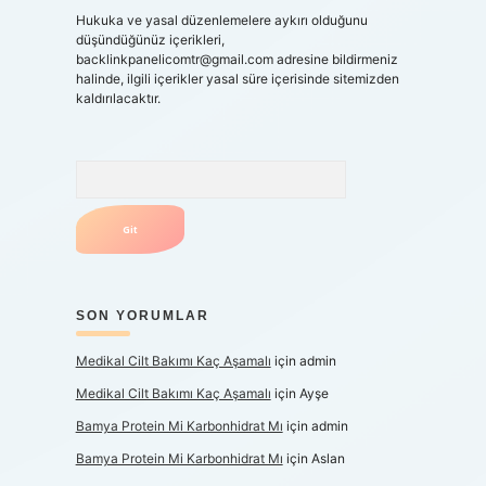
Hukuka ve yasal düzenlemelere aykırı olduğunu
düşündüğünüz içerikleri,
backlinkpanelicomtr@gmail.com
adresine bildirmeniz
halinde, ilgili içerikler yasal süre içerisinde sitemizden
kaldırılacaktır.
Arama
SON YORUMLAR
Medikal Cilt Bakımı Kaç Aşamalı
için
admin
Medikal Cilt Bakımı Kaç Aşamalı
için
Ayşe
Bamya Protein Mi Karbonhidrat Mı
için
admin
Bamya Protein Mi Karbonhidrat Mı
için
Aslan