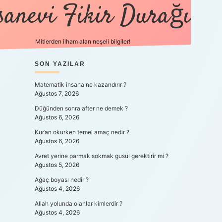
sanevi Fikir Durağı
Mitlerden ilham alan neşeli bilgiler!
SIDEBAR
SON YAZILAR
tulipbet yeni
Matematik insana ne kazandırır ?
Ağustos 7, 2026
Düğünden sonra after ne demek ?
Ağustos 6, 2026
Kur’an okurken temel amaç nedir ?
Ağustos 6, 2026
Avret yerine parmak sokmak gusül gerektirir mi ?
Ağustos 5, 2026
Ağaç boyası nedir ?
Ağustos 4, 2026
Allah yolunda olanlar kimlerdir ?
Ağustos 4, 2026