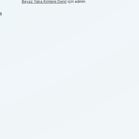
Beyaz Yaka Kimlere Denir
için
admin
a
n