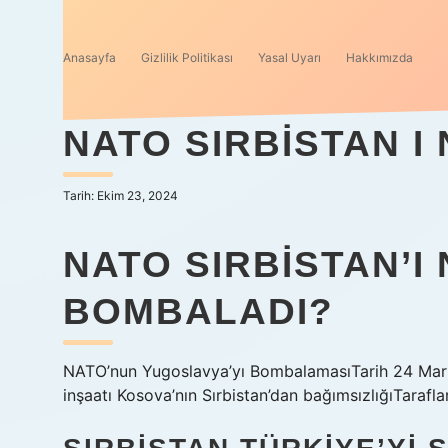
Anasayfa
Gizlilik Politikası
Yasal Uyarı
Hakkımızda
NATO SIRBISTAN 
Tarih: Ekim 23, 2024
NATO SIRBISTAN’I
BOMBALADI?
NATO’nun Yugoslavya’yı BombalamasıTarih 24 Mart
inşaatı Kosova’nın Sırbistan’dan bağımsızlığıTaraf