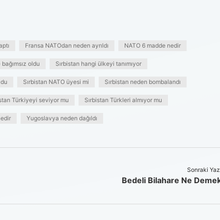
aptı
Fransa NATOdan neden ayrıldı
NATO 6 madde nedir
e bağımsız oldu
Sırbistan hangi ülkeyi tanımıyor
ldu
Sırbistan NATO üyesi mi
Sırbistan neden bombalandı
stan Türkiyeyi seviyor mu
Sırbistan Türkleri almıyor mu
nedir
Yugoslavya neden dağıldı
Sonraki Yaz
Bedeli Bilahare Ne Deme