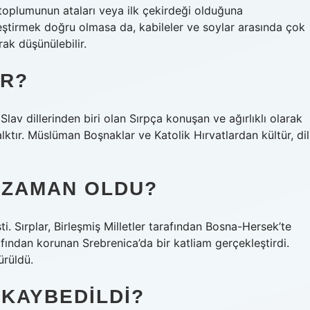
t toplumunun ataları veya ilk çekirdeği olduğuna
şleştirmek doğru olmasa da, kabileler ve soylar arasında çok
rak düşünülebilir.
IR?
Slav dillerinden biri olan Sırpça konuşan ve ağırlıklı olarak
lktır. Müslüman Boşnaklar ve Katolik Hırvatlardan kültür, dil
E ZAMAN OLDU?
i. Sırplar, Birleşmiş Milletler tarafından Bosna-Hersek’te
afından korunan Srebrenica’da bir katliam gerçekleştirdi.
ürüldü.
 KAYBEDILDI?