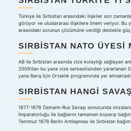
SIRBISTAN TÜRKIYE’YI 
Türkiye ile Sırbistan arasındaki ilişkiler son zamanl
görüyor ve uluslararası ilişkilere önem veriyor. Bu 
arasındaki sorunun çözümüne verdiği destekle güçl
SIRBISTAN NATO ÜYESI 
AB ile Sırbistan arasında vize kolaylığı sağlayan an
2009’dan bu yana vize serbestisinden yararlanan Sı
yana Barış İçin Ortaklık programında yer almaktadı
SIRBISTAN HANGI SAVAŞ
1877-1878 Osmanlı-Rus Savaşı sonucunda imzalanan
İmparatorluğu ile bağlarını tamamen koparıp bağım
Temmuz 1878 Berlin Antlaşması ile Sırbistan bağımsı