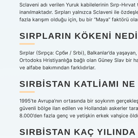
Sclaveni adı verilen Yuruk kabilelerinin Sırp-Hırva
inanılmaktadır. Sırpları yalnızca Sclaveni ile özde
fazla karışım olduğu için, bu bir “Maya” faktörü ola
SIRPLARIN KÖKENI NED
Sırplar (Sırpça: Срби / Srbi), Balkanlar’da yaşayan, 
Ortodoks Hristiyanlığa bağlı olan Güney Slav bir ha
ve alfabe bakımından farklıdırlar.
SIRBISTAN KATLIAMI N
1995’te Avrupa’nın ortasında bir soykırım gerçekleşt
güvenli bölge ilan edilen ve Hollandalı askerler tar
8.000’den fazla genç ve yetişkin erkek vahşice öld
SIRBISTAN KAÇ YILINDA