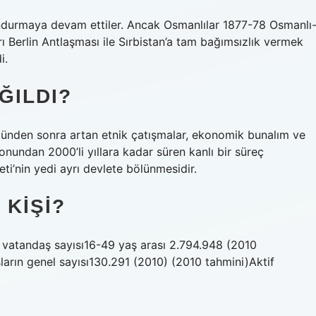
lundurmaya devam ettiler. Ancak Osmanlılar 1877-78 Osmanlı
rı Berlin Antlaşması ile Sırbistan’a tam bağımsızlık vermek
i.
ĞILDI?
münden sonra artan etnik çatışmalar, ekonomik bunalım ve
nundan 2000’li yıllara kadar süren kanlı bir süreç
i’nin yedi ayrı devlete bölünmesidir.
 KIŞI?
un vatandaş sayısı16-49 yaş arası 2.794.948 (2010
ların genel sayısı130.291 (2010) (2010 tahmini)Aktif