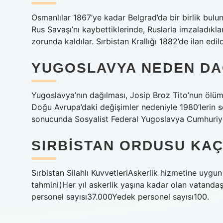
Osmanlılar 1867’ye kadar Belgrad’da bir birlik bu
Rus Savaşı’nı kaybettiklerinde, Ruslarla imzaladıkla
zorunda kaldılar. Sırbistan Krallığı 1882’de ilan edild
YUGOSLAVYA NEDEN DA
Yugoslavya’nın dağılması, Josip Broz Tito’nun ölü
Doğu Avrupa’daki değişimler nedeniyle 1980’lerin so
sonucunda Sosyalist Federal Yugoslavya Cumhuriyet
SIRBISTAN ORDUSU KAÇ
Sırbistan Silahlı KuvvetleriAskerlik hizmetine uyg
tahmini)Her yıl askerlik yaşına kadar olan vatandaş
personel sayısı37.000Yedek personel sayısı100.