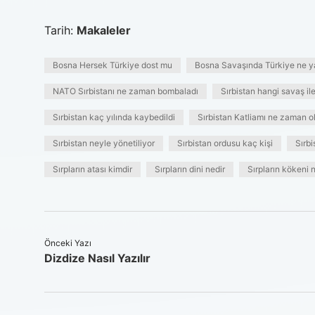
Tarih:
Makaleler
Bosna Hersek Türkiye dost mu
Bosna Savaşında Türkiye ne y
NATO Sırbistanı ne zaman bombaladı
Sırbistan hangi savaş il
Sırbistan kaç yılında kaybedildi
Sırbistan Katliamı ne zaman o
Sırbistan neyle yönetiliyor
Sırbistan ordusu kaç kişi
Sırbi
Sırpların atası kimdir
Sırpların dini nedir
Sırpların kökeni 
Önceki Yazı
Dizdize Nasıl Yazılır