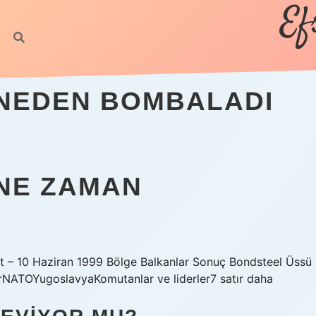
Ef
I NEDEN BOMBALADI
 NE ZAMAN
 – 10 Haziran 1999 Bölge Balkanlar Sonuç Bondsteel Üssü
larNATOYugoslavyaKomutanlar ve liderler7 satır daha