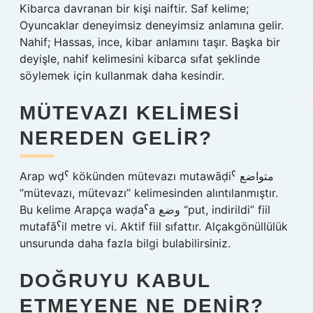
Kibarca davranan bir kişi naiftir. Saf kelime;
Oyuncaklar deneyimsiz deneyimsiz anlamına gelir.
Nahif; Hassas, ince, kibar anlamını taşır. Başka bir
deyişle, nahif kelimesini kibarca sıfat şeklinde
söylemek için kullanmak daha kesindir.
MÜTEVAZI KELIMESI
NEREDEN GELIR?
Arap wḍˁ kökünden mütevazı mutawāḍiˁ متواضع
“mütevazı, mütevazı” kelimesinden alıntılanmıştır.
Bu kelime Arapça waḍaˁa وضع “put, indirildi” fiil
mutafāˁil metre vi. Aktif fiil sıfattır. Alçakgönüllülük
unsurunda daha fazla bilgi bulabilirsiniz.
DOĞRUYU KABUL
ETMEYENE NE DENIR?