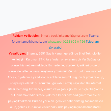
ni giriş
Reklam ve İletişim:
E-mail:
backlinkpaneli@gmail.com
Teams:
forumhizmeti@gmail.com
Whatsapp: 0262 606 0 726
Telegram:
@karabul
Yasal Uyarı:
Sitemiz, 5651 Sayılı Kanun gereğince Bilgi Teknolojileri
ve İletişim Kurumu (BTK) tarafından onaylanmış bir Yer Sağlayıcı
olarak hizmet vermektedir. Bu nedenle, sitedeki içerikleri proaktif
olarak denetleme veya araştırma yükümlülüğümüz bulunmamaktadır.
Ancak, üyelerimiz yazdıkları içeriklerin sorumluluğunu taşımakta olup,
siteye üye olarak bu sorumluluğu kabul etmiş sayılırlar. Bu internet
sitesi, herhangi bir marka, kurum veya şahıs şirketi ile hiçbir bağlantısı
bulunmamaktadır. Sitede yalnızca kendi hazırladığımız makaleler
paylaşılmaktadır. Burada yer alan içerikler haber niteliği taşımamakta
olup, gerçek kurum ve kişiler hakkında paylaşım yapılmamaktadır.