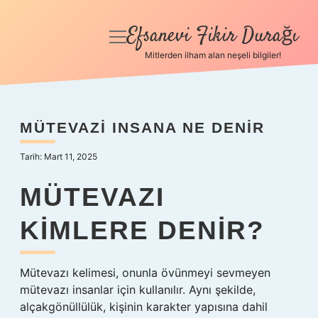
Efsanevi Fikir Durağı
menüyü
aç
Mitlerden ilham alan neşeli bilgiler!
Anasayfa
Gizlilik Politikası
MÜTEVAZI INSANA NE DENIR
Yasal Uyarı
Tarih: Mart 11, 2025
Hakkımızda
MÜTEVAZI
KIMLERE DENIR?
Mütevazı kelimesi, onunla övünmeyi sevmeyen
mütevazı insanlar için kullanılır. Aynı şekilde,
alçakgönüllülük, kişinin karakter yapısına dahil