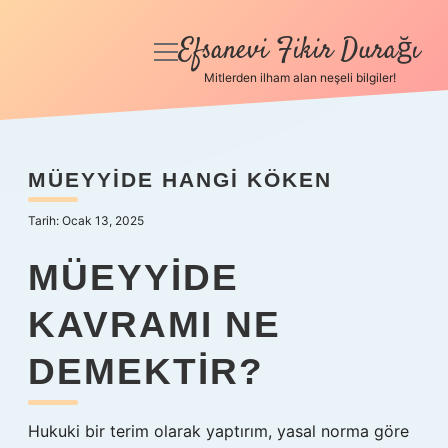
Efsanevi Fikir Durağı
menüyü
aç
Mitlerden ilham alan neşeli bilgiler!
Anasayfa
Gizlilik Politikası
MÜEYYIDE HANGI KÖKEN
Yasal Uyarı
Tarih: Ocak 13, 2025
Hakkımızda
MÜEYYIDE
KAVRAMI NE
DEMEKTIR?
Hukuki bir terim olarak yaptırım, yasal norma göre