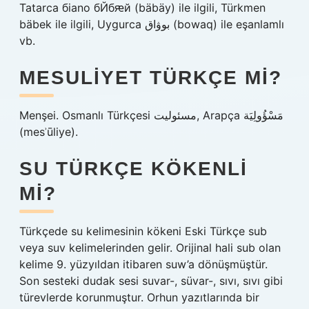
Tatarca бiano бЙбԙй (bäbäy) ile ilgili, Türkmen
bäbek ile ilgili, Uygurca بوۋاق‎ (bowaq) ile eşanlamlı
vb.
MESULIYET TÜRKÇE MI?
Menşei. Osmanlı Türkçesi مسئوليت‎, Arapça مَسْؤُولِيَة‎
(mesʾūliye).
SU TÜRKÇE KÖKENLI
MI?
Türkçede su kelimesinin kökeni Eski Türkçe sub
veya suv kelimelerinden gelir. Orijinal hali sub olan
kelime 9. yüzyıldan itibaren suw’a dönüşmüştür.
Son sesteki dudak sesi suvar-, süvar-, sıvı, sıvı gibi
türevlerde korunmuştur. Orhun yazıtlarında bir