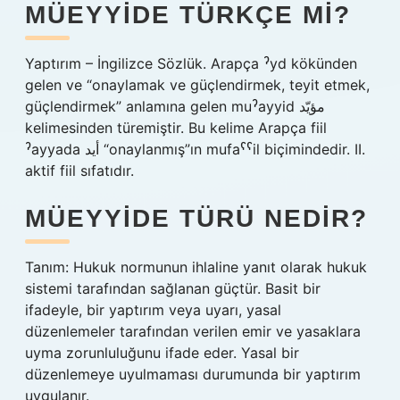
MÜEYYIDE TÜRKÇE MI?
Yaptırım – İngilizce Sözlük. Arapça ˀyd kökünden
gelen ve “onaylamak ve güçlendirmek, teyit etmek,
güçlendirmek” anlamına gelen muˀayyid مؤيّد
kelimesinden türemiştir. Bu kelime Arapça fiil
ˀayyada أيد “onaylanmış”ın mufaˁˁil biçimindedir. II.
aktif fiil sıfatıdır.
MÜEYYIDE TÜRÜ NEDIR?
Tanım: Hukuk normunun ihlaline yanıt olarak hukuk
sistemi tarafından sağlanan güçtür. Basit bir
ifadeyle, bir yaptırım veya uyarı, yasal
düzenlemeler tarafından verilen emir ve yasaklara
uyma zorunluluğunu ifade eder. Yasal bir
düzenlemeye uyulmaması durumunda bir yaptırım
uygulanır.