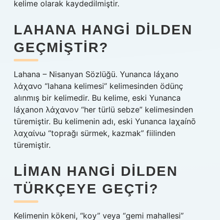
kelime olarak kaydedilmiştir.
LAHANA HANGI DILDEN
GEÇMIŞTIR?
Lahana – Nisanyan Sözlüğü. Yunanca láχano
λάχανο “lahana kelimesi” kelimesinden ödünç
alınmış bir kelimedir. Bu kelime, eski Yunanca
láχanon λάχανον “her türlü sebze” kelimesinden
türemiştir. Bu kelimenin adı, eski Yunanca laχaínō
λαχαίνω “toprağı sürmek, kazmak” fiilinden
türemiştir.
LIMAN HANGI DILDEN
TÜRKÇEYE GEÇTI?
Kelimenin kökeni, “koy” veya “gemi mahallesi”