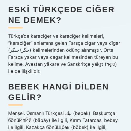
ESKI TÜRKÇEDE CIĞER
NE DEMEK?
Türkçe’de karaciğer ve karaciğer kelimeleri,
“karaciğer” anlamına gelen Farsça cigar veya cīgar
(جگر/جيگر) kelimelerinden ödünç alınmıştır. Orta
Farsça yakar veya cagar kelimesinden türeyen bu
kelime, Avestan yākarə ve Sanskritçe yákr̥t (यकृत्)
ile de ilişkilidir.
BEBEK HANGI DILDEN
GELIR?
Menşei. Osmanlı Türkçesi ببك‎ (bebek). Başkurtça
бönüЙпЙй (bäpäy) ile ilgili, Kırım Tatarcası bebey
ile ilgili, Kazakça бönüЩбек (böbek) ile ilgili,