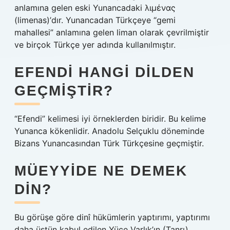
anlamına gelen eski Yunancadaki λιμένας
(limenas)’dır. Yunancadan Türkçeye “gemi
mahallesi” anlamına gelen liman olarak çevrilmiştir
ve birçok Türkçe yer adında kullanılmıştır.
EFENDI HANGI DILDEN
GEÇMIŞTIR?
“Efendi” kelimesi iyi örneklerden biridir. Bu kelime
Yunanca kökenlidir. Anadolu Selçuklu döneminde
Bizans Yunancasından Türk Türkçesine geçmiştir.
MÜEYYIDE NE DEMEK
DIN?
Bu görüşe göre dinî hükümlerin yaptırımı, yaptırımı
daha üstün kabul edilen Yüce Varlık’ın (Tanrı)