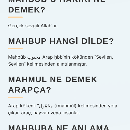
DEMEK?
Gerçek sevgili Allah’tır.
MAHBUP HANGI DILDE?
Maḥbūb محبوب Arap ḥbb’nin kökünden “Sevilen,
Sevilen” kelimesinden alıntılanmıştır.
MAHMUL NE DEMEK
ARAPÇA?
Arap kökenli “محْمُول ((maḥmūl) kelimesinden yola
çıkar. araç, hayvan veya insanlar.
MAHBUBA NE ANLAMA