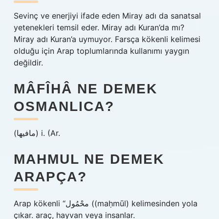
Sevinç ve enerjiyi ifade eden Miray adı da sanatsal
yetenekleri temsil eder. Miray adı Kuran’da mı?
Miray adı Kuran’a uymuyor. Farsça kökenli kelimesi
olduğu için Arap toplumlarında kullanımı yaygın
değildir.
MÂFÎHÂ NE DEMEK
OSMANLICA?
(ﻣﺎﻓﻴﻬﺎ) i. (Ar.
MAHMUL NE DEMEK
ARAPÇA?
Arap kökenli “محْمُول ((maḥmūl) kelimesinden yola
çıkar. araç, hayvan veya insanlar.