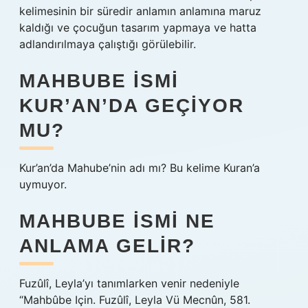
kelimesinin bir süredir anlamın anlamına maruz
kaldığı ve çocuğun tasarım yapmaya ve hatta
adlandırılmaya çalıştığı görülebilir.
MAHBUBE ISMI
KUR’AN’DA GEÇIYOR
MU?
Kur’an’da Mahube’nin adı mı? Bu kelime Kuran’a
uymuyor.
MAHBUBE ISMI NE
ANLAMA GELIR?
Fuzûlî, Leyla’yı tanımlarken venir nedeniyle
“Mahbûbe Için. Fuzûlî, Leyla Vü Mecnûn, 581.