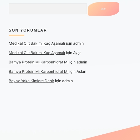
Arama
SON YORUMLAR
Medikal Cilt Bakımı Kaç Aşamalı
için
admin
Medikal Cilt Bakımı Kaç Aşamalı
için
Ayşe
Bamya Protein Mi Karbonhidrat Mı
için
admin
Bamya Protein Mi Karbonhidrat Mı
için
Aslan
Beyaz Yaka Kimlere Denir
için
admin
ulipbet yeni giriş