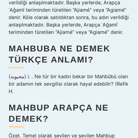
verildiği anlaşılmaktadır. Başka yerlerde, Arapça
ʿAǧamī teriminden türetilen “Ajiamé” veya “Agiamé”
denir. Köle olarak satıldıktan sonra, bu adın verildiği
anlaşılmaktadır. Başka yerlerde, Arapça ʿAǧamī
teriminden türetilen “Ajiamé” veya “Agiamé” denir.
MAHBUBA NE DEMEK
TÜRKÇE ANLAMI?
(ﻣﺤﺒﻮﺑﻪ) i. . Ne tür bir kadın bekar bir Mahbûbü olan
bir adamın tek sevgilisi olarak hayal edebilir? (Refik
H.
MAHBUP ARAPÇA NE
DEMEK?
Özet. Temel olarak sevilen ve sevilen Mahbup