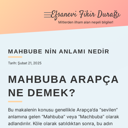
Efsanevi Fikir Durağı
menüyü
aç
Mitlerden ilham alan neşeli bilgiler!
Anasayfa
Gizlilik Politikası
MAHBUBE NIN ANLAMI NEDIR
Yasal Uyarı
Tarih: Şubat 21, 2025
Hakkımızda
MAHBUBA ARAPÇA
NE DEMEK?
Bu makalenin konusu genellikle Arapça’da “sevilen”
anlamına gelen “Mahbuba” veya “Machbuba” olarak
adlandırılır. Köle olarak satıldıktan sonra, bu adın