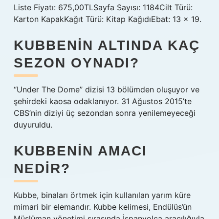
Liste Fiyatı: 675,00TLSayfa Sayısı: 1184Cilt Türü:
Karton KapakKağıt Türü: Kitap KağıdıEbat: 13 x 19.
KUBBENIN ALTINDA KAÇ
SEZON OYNADI?
“Under The Dome” dizisi 13 bölümden oluşuyor ve
şehirdeki kaosa odaklanıyor. 31 Ağustos 2015’te
CBS’nin diziyi üç sezondan sonra yenilemeyeceği
duyuruldu.
KUBBENIN AMACI
NEDIR?
Kubbe, binaları örtmek için kullanılan yarım küre
mimari bir elemandır. Kubbe kelimesi, Endülüs’ün
Müslüman yönetimi sırasında İspanyolca aracılığıyla