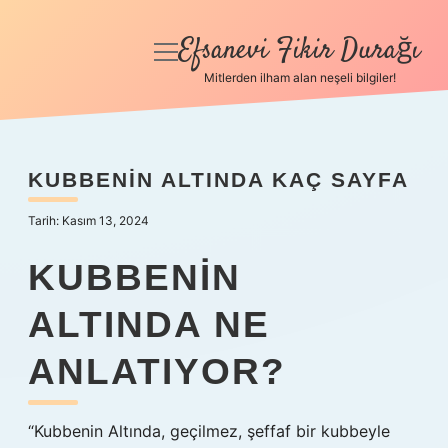
Efsanevi Fikir Durağı
menüyü
aç
Mitlerden ilham alan neşeli bilgiler!
Anasayfa
Gizlilik Politikası
KUBBENIN ALTINDA KAÇ SAYFA
Yasal Uyarı
Tarih: Kasım 13, 2024
Hakkımızda
KUBBENIN
ALTINDA NE
ANLATIYOR?
“Kubbenin Altında, geçilmez, şeffaf bir kubbeyle