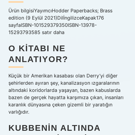
Ürün bilgisiYayımcıHodder Paperbacks; Brass
edition (9 Eylül 2021)DilİngilizceKapak176
sayfaISBN-101529379350ISBN-13978-
15293793585 satır daha
O KITABI NE
ANLATIYOR?
Küçük bir Amerikan kasabası olan Derry’yi diğer
şehirlerden ayıran şey, kanalizasyon ızgaralarının
altındaki koridorlarda yaşayan, bazen kabuslarda
bazen de gerçek hayatta karşımıza çıkan, insanları
karanlık dünyasına çeken gizemli bir yaratığın
varlığıdır.
KUBBENIN ALTINDA