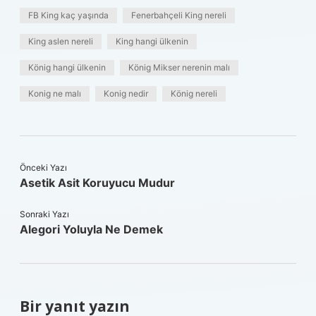
FB King kaç yaşında
Fenerbahçeli King nereli
King aslen nereli
King hangi ülkenin
König hangi ülkenin
König Mikser nerenin malı
Konig ne malı
Konig nedir
König nereli
Önceki Yazı
Asetik Asit Koruyucu Mudur
Sonraki Yazı
Alegori Yoluyla Ne Demek
Bir yanıt yazın