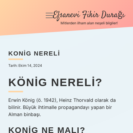
Efsanevi Fikir Durağı
menüyü
aç
Mitlerden ilham alan neşeli bilgiler!
Anasayfa
Gizlilik Politikası
KONIG NERELI
Yasal Uyarı
Tarih: Ekim 14, 2024
Hakkımızda
KÖNIG NERELI?
Erwin König (ö. 1942), Heinz Thorvald olarak da
bilinir. Büyük ihtimalle propagandayı yapan bir
Alman binbaşı.
KONIG NE MALI?