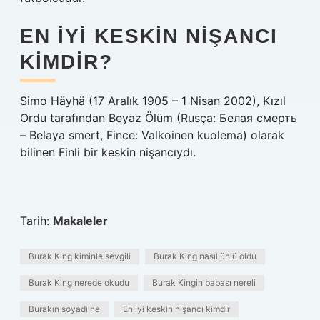
EN IYI KESKIN NIŞANCI
KIMDIR?
Simo Häyhä (17 Aralık 1905 – 1 Nisan 2002), Kızıl
Ordu tarafından Beyaz Ölüm (Rusça: Белая смерть
– Belaya smert, Fince: Valkoinen kuolema) olarak
bilinen Finli bir keskin nişancıydı.
Tarih:
Makaleler
Burak King kiminle sevgili
Burak King nasıl ünlü oldu
Burak King nerede okudu
Burak Kingin babası nereli
Burakın soyadı ne
En iyi keskin nişancı kimdir