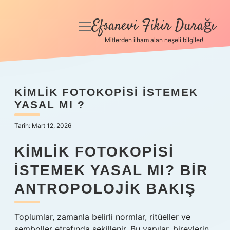
Efsanevi Fikir Durağı
menüyü
aç
Mitlerden ilham alan neşeli bilgiler!
Anasayfa
Gizlilik Politikası
KIMLIK FOTOKOPISI ISTEMEK
YASAL MI ?
Yasal Uyarı
Tarih: Mart 12, 2026
Hakkımızda
KIMLIK FOTOKOPISI
İSTEMEK YASAL MI? BIR
ANTROPOLOJIK BAKIŞ
Toplumlar, zamanla belirli normlar, ritüeller ve
semboller etrafında şekillenir. Bu yapılar, bireylerin