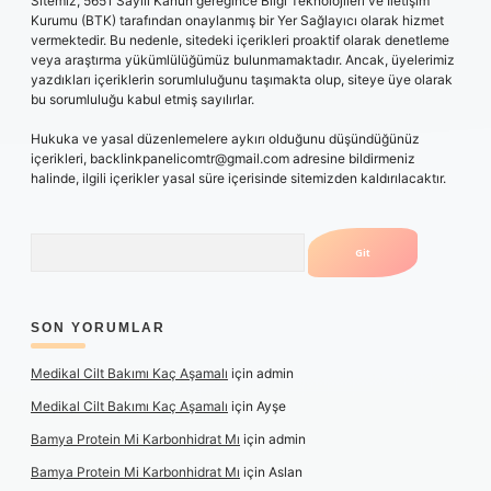
Sitemiz, 5651 Sayılı Kanun gereğince Bilgi Teknolojileri ve İletişim
Kurumu (BTK) tarafından onaylanmış bir Yer Sağlayıcı olarak hizmet
vermektedir. Bu nedenle, sitedeki içerikleri proaktif olarak denetleme
veya araştırma yükümlülüğümüz bulunmamaktadır. Ancak, üyelerimiz
yazdıkları içeriklerin sorumluluğunu taşımakta olup, siteye üye olarak
bu sorumluluğu kabul etmiş sayılırlar.
Hukuka ve yasal düzenlemelere aykırı olduğunu düşündüğünüz
içerikleri,
backlinkpanelicomtr@gmail.com
adresine bildirmeniz
halinde, ilgili içerikler yasal süre içerisinde sitemizden kaldırılacaktır.
Arama
SON YORUMLAR
Medikal Cilt Bakımı Kaç Aşamalı
için
admin
Medikal Cilt Bakımı Kaç Aşamalı
için
Ayşe
Bamya Protein Mi Karbonhidrat Mı
için
admin
Bamya Protein Mi Karbonhidrat Mı
için
Aslan