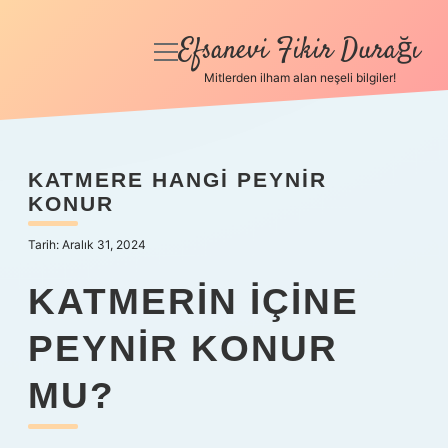
Efsanevi Fikir Durağı
menüyü
aç
Mitlerden ilham alan neşeli bilgiler!
Anasayfa
Gizlilik Politikası
KATMERE HANGI PEYNIR
KONUR
Yasal Uyarı
Tarih: Aralık 31, 2024
Hakkımızda
KATMERIN IÇINE
PEYNIR KONUR
MU?