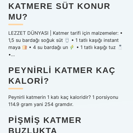
KATMERE SÜT KONUR
MU?
LEZZET DÜNYASI | Katmer tarifi için malzemeler: •
1,5 su bardağı soğuk süt
• 1 tatlı kaşığı instant
maya
• 4 su bardağı un
• 1 tatlı kaşığı tuz
•…
PEYNIRLI KATMER KAÇ
KALORI?
Peynirli katmerin 1 katı kaç kaloridir? 1 porsiyonu
114.9 gram yani 254 gramdır.
PIŞMIŞ KATMER
BUZLUKTA