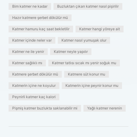
Bim katmer ne kadar
Buzluktan çıkan katmer nasıl pişirilir
Hazır katmere şerbet dökülür mü
Katmer hamuru kaç saat bekletilir
Katmer hangi yöreye ait
Katmer içinde neler var
Katmer nasıl yumuşak olur
Katmer ne ile yenir
Katmer neyle yapılır
Katmer sağlıklı mı
Katmer tatlısı sıcak mı yenir soğuk mu
Katmere şerbet dökülür mü
Katmere süt konur mu
Katmerin içine ne koyulur
Katmerin içine peynir konur mu
Peynirli katmer kaç kalori
Pişmiş katmer buzlukta saklanabilir mi
Yağlı katmer nerenin