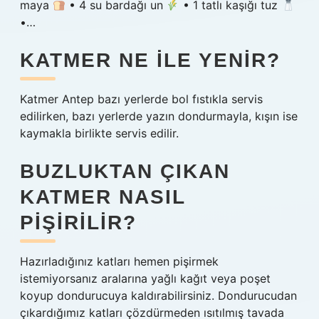
maya
• 4 su bardağı un
• 1 tatlı kaşığı tuz
•…
KATMER NE ILE YENIR?
Katmer Antep bazı yerlerde bol fıstıkla servis
edilirken, bazı yerlerde yazın dondurmayla, kışın ise
kaymakla birlikte servis edilir.
BUZLUKTAN ÇIKAN
KATMER NASIL
PIŞIRILIR?
Hazırladığınız katları hemen pişirmek
istemiyorsanız aralarına yağlı kağıt veya poşet
koyup dondurucuya kaldırabilirsiniz. Dondurucudan
çıkardığımız katları çözdürmeden ısıtılmış tavada