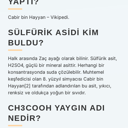
YAPTI?
Cabir bin Hayyan – Vikipedi.
SÜLFÜRIK ASIDI KIM
BULDU?
Halk arasında Zaç ayağı olarak bilinir. Sülfürik asit,
H2SO4, güçlü bir mineral asittir. Herhangi bir
konsantrasyonda suda çözülebilir. Muhtemel
keşfedicisi olan 8. yüzyıl simyacısı Cabir bin
Hayyan[2] tarafından adlandırılan bu asit, yıkıcı,
renksiz ve oldukça yoğun bir sıvıdır.
CH3COOH YAYGIN ADI
NEDIR?