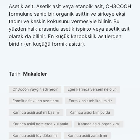
Asetik asit. Asetik asit veya etanoik asit, CH3COOH
formülüne sahip bir organik asittir ve sirkeye ekşi
tadını ve keskin kokusunu vermesiyle bilinir. Bu
yüzden halk arasında asetik ispirto veya asetik asit
olarak da bilinir. En küçük karboksilik asitlerden
biridir (en küçüğü formik asittir).
Tarih:
Makaleler
Ch3cooh yaygın adı nedir
Eğer karınca yersem ne olur
Formik asit kılları azaltır mı
Formik asit tehlikeli midir
Karınca asidi asit mi baz mı
Karınca asidi kim buldu
Karınca asidi nerelerde kullanılır
Karınca asidi organik mi
Karınca asidi tüy döker mi
Karınca asidi zararlı mı