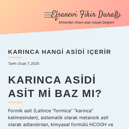
Efsanevi Fikir Durağı
menüyü
aç
Mitlerden ilham alan neşeli bilgiler!
Anasayfa
Gizlilik Politikası
KARINCA HANGI ASIDI IÇERIR
Yasal Uyarı
Tarih: Ocak 7, 2025
Hakkımızda
KARINCA ASIDI
ASIT MI BAZ MI?
Formik asit (Latince “formica” “karınca”
kelimesinden), sistematik olarak metanoik asit
olarak adlandırılan, kimyasal formülü HCOOH ve