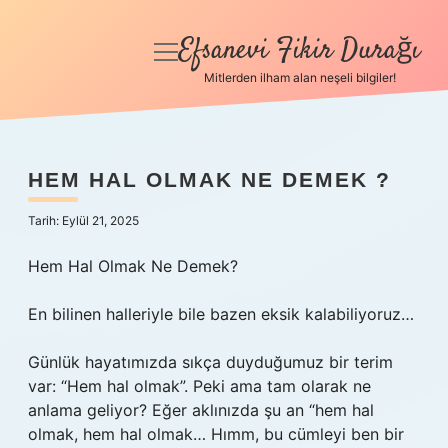
Efsanevi Fikir Durağı
menüyü
aç
Mitlerden ilham alan neşeli bilgiler!
Anasayfa
Gizlilik Politikası
HEM HAL OLMAK NE DEMEK ?
Yasal Uyarı
Tarih: Eylül 21, 2025
Hakkımızda
Hem Hal Olmak Ne Demek?
En bilinen halleriyle bile bazen eksik kalabiliyoruz…
Günlük hayatımızda sıkça duyduğumuz bir terim
var: “Hem hal olmak”. Peki ama tam olarak ne
anlama geliyor? Eğer aklınızda şu an “hem hal
olmak, hem hal olmak… Hımm, bu cümleyi ben bir