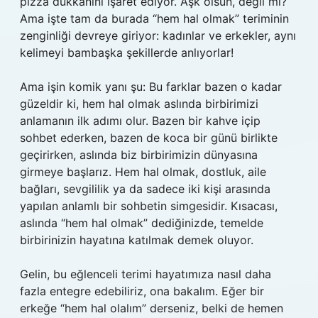
pizza dükkanını işaret ediyor. Aşk olsun, değil mi?
Ama işte tam da burada “hem hal olmak” teriminin
zenginliği devreye giriyor: kadınlar ve erkekler, aynı
kelimeyi bambaşka şekillerde anlıyorlar!
Ama işin komik yanı şu: Bu farklar bazen o kadar
güzeldir ki, hem hal olmak aslında birbirimizi
anlamanın ilk adımı olur. Bazen bir kahve içip
sohbet ederken, bazen de koca bir günü birlikte
geçirirken, aslında biz birbirimizin dünyasına
girmeye başlarız. Hem hal olmak, dostluk, aile
bağları, sevgililik ya da sadece iki kişi arasında
yapılan anlamlı bir sohbetin simgesidir. Kısacası,
aslında “hem hal olmak” dediğinizde, temelde
birbirinizin hayatına katılmak demek oluyor.
Gelin, bu eğlenceli terimi hayatımıza nasıl daha
fazla entegre edebiliriz, ona bakalım. Eğer bir
erkeğe “hem hal olalım” derseniz, belki de hemen