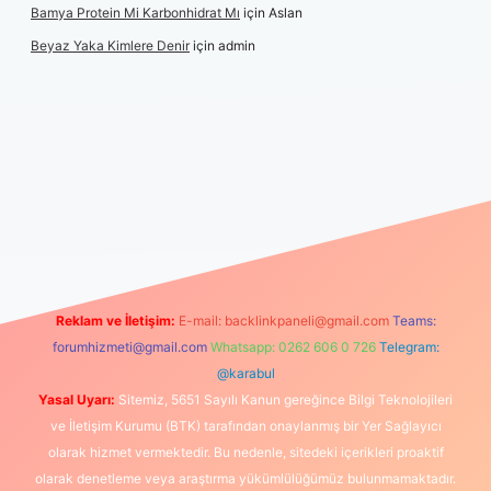
Bamya Protein Mi Karbonhidrat Mı
için
Aslan
Beyaz Yaka Kimlere Denir
için
admin
ş
Reklam ve İletişim:
E-mail:
backlinkpaneli@gmail.com
Teams:
forumhizmeti@gmail.com
Whatsapp: 0262 606 0 726
Telegram:
@karabul
Yasal Uyarı:
Sitemiz, 5651 Sayılı Kanun gereğince Bilgi Teknolojileri
ve İletişim Kurumu (BTK) tarafından onaylanmış bir Yer Sağlayıcı
olarak hizmet vermektedir. Bu nedenle, sitedeki içerikleri proaktif
olarak denetleme veya araştırma yükümlülüğümüz bulunmamaktadır.