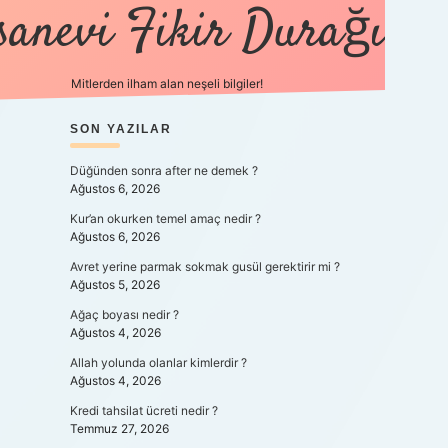
sanevi Fikir Durağı
Mitlerden ilham alan neşeli bilgiler!
SIDEBAR
SON YAZILAR
tulipbet yeni gi
Düğünden sonra after ne demek ?
Ağustos 6, 2026
Kur’an okurken temel amaç nedir ?
Ağustos 6, 2026
Avret yerine parmak sokmak gusül gerektirir mi ?
Ağustos 5, 2026
Ağaç boyası nedir ?
Ağustos 4, 2026
Allah yolunda olanlar kimlerdir ?
Ağustos 4, 2026
Kredi tahsilat ücreti nedir ?
Temmuz 27, 2026