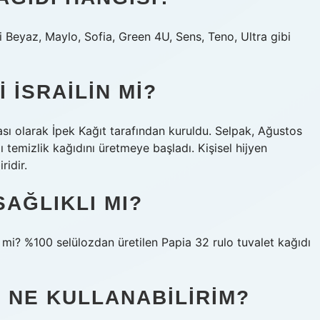
i Beyaz, Maylo, Sofia, Green 4U, Sens, Teno, Ultra gibi
 ISRAILIN MI?
ası olarak İpek Kağıt tarafından kuruldu. Selpak, Ağustos
ı temizlik kağıdını üretmeye başladı. Kişisel hijyen
ridir.
SAĞLIKLI MI?
er mi? %100 selülozdan üretilen Papia 32 rulo tuvalet kağıdı
E NE KULLANABILIRIM?