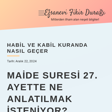
Efsanevi Fikir Durağı
menüyü
aç
Mitlerden ilham alan neşeli bilgiler!
Anasayfa
Gizlilik Politikası
HABIL VE KABIL KURANDA
NASIL GEÇER
Yasal Uyarı
Tarih: Aralık 22, 2024
Hakkımızda
MAIDE SURESI 27.
AYETTE NE
ANLATILMAK
ISTENIYOR?