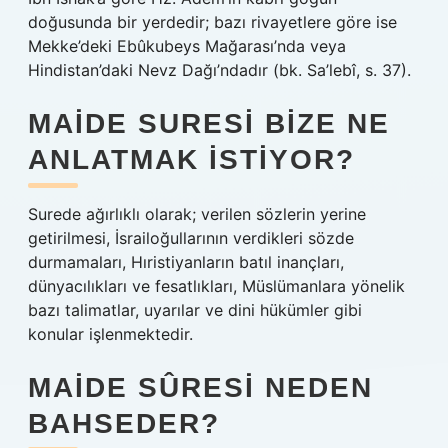
doğusunda bir yerdedir; bazı rivayetlere göre ise
Mekke’deki Ebûkubeys Mağarası’nda veya
Hindistan’daki Nevz Dağı’ndadır (bk. Sa’lebî, s. 37).
MAIDE SURESI BIZE NE
ANLATMAK ISTIYOR?
Surede ağırlıklı olarak; verilen sözlerin yerine
getirilmesi, İsrailoğullarının verdikleri sözde
durmamaları, Hıristiyanların batıl inançları,
dünyacılıkları ve fesatlıkları, Müslümanlara yönelik
bazı talimatlar, uyarılar ve dini hükümler gibi
konular işlenmektedir.
MAIDE SÛRESI NEDEN
BAHSEDER?