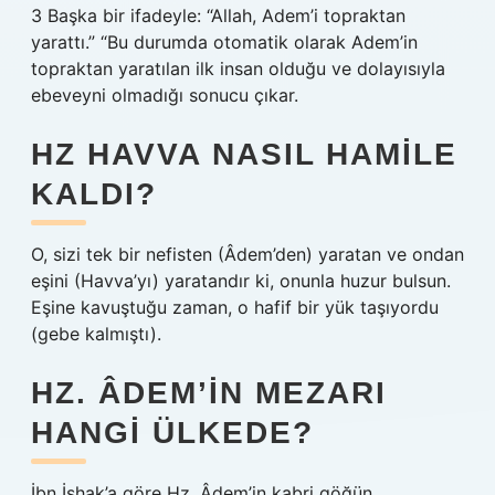
3 Başka bir ifadeyle: “Allah, Adem’i topraktan
yarattı.” “Bu durumda otomatik olarak Adem’in
topraktan yaratılan ilk insan olduğu ve dolayısıyla
ebeveyni olmadığı sonucu çıkar.
HZ HAVVA NASIL HAMILE
KALDI?
O, sizi tek bir nefisten (Âdem’den) yaratan ve ondan
eşini (Havva’yı) yaratandır ki, onunla huzur bulsun.
Eşine kavuştuğu zaman, o hafif bir yük taşıyordu
(gebe kalmıştı).
HZ. ÂDEM’IN MEZARI
HANGI ÜLKEDE?
İbn İshak’a göre Hz. Âdem’in kabri göğün