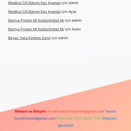
Medikal Cilt Bakımı Kaç Aşamalı
için
admin
Medikal Cilt Bakımı Kaç Aşamalı
için
Ayşe
Bamya Protein Mi Karbonhidrat Mı
için
admin
Bamya Protein Mi Karbonhidrat Mı
için
Aslan
Beyaz Yaka Kimlere Denir
için
admin
ulipbet yeni giriş
Reklam ve İletişim:
E-mail:
backlinkpaneli@gmail.com
Teams:
forumhizmeti@gmail.com
Whatsapp: 0262 606 0 726
Telegram:
@karabul