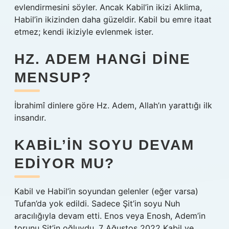
evlendirmesini söyler. Ancak Kabil’in ikizi Aklima,
Habil’in ikizinden daha güzeldir. Kabil bu emre itaat
etmez; kendi ikiziyle evlenmek ister.
HZ. ADEM HANGI DINE
MENSUP?
İbrahimî dinlere göre Hz. Adem, Allah’ın yarattığı ilk
insandır.
KABIL’IN SOYU DEVAM
EDIYOR MU?
Kabil ve Habil’in soyundan gelenler (eğer varsa)
Tufan’da yok edildi. Sadece Şit’in soyu Nuh
aracılığıyla devam etti. Enos veya Enosh, Adem’in
torunu Şit’in oğluydu. 7 Ağustos 2022 Kabil ve