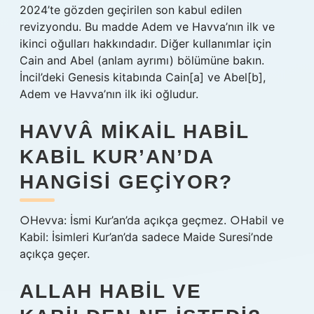
2024’te gözden geçirilen son kabul edilen
revizyondu. Bu madde Adem ve Havva’nın ilk ve
ikinci oğulları hakkındadır. Diğer kullanımlar için
Cain and Abel (anlam ayrımı) bölümüne bakın.
İncil’deki Genesis kitabında Cain[a] ve Abel[b],
Adem ve Havva’nın ilk iki oğludur.
HAVVÂ MIKAIL HABIL
KABIL KUR’AN’DA
HANGISI GEÇIYOR?
○Hevva: İsmi Kur’an’da açıkça geçmez. ○Habil ve
Kabil: İsimleri Kur’an’da sadece Maide Suresi’nde
açıkça geçer.
ALLAH HABIL VE