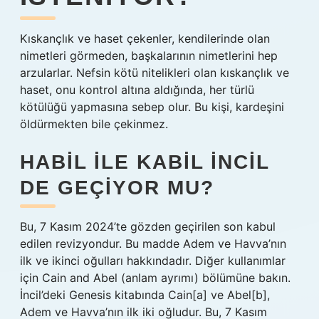
Kıskançlık ve haset çekenler, kendilerinde olan
nimetleri görmeden, başkalarının nimetlerini hep
arzularlar. Nefsin kötü nitelikleri olan kıskançlık ve
haset, onu kontrol altına aldığında, her türlü
kötülüğü yapmasına sebep olur. Bu kişi, kardeşini
öldürmekten bile çekinmez.
HABIL ILE KABIL INCIL
DE GEÇIYOR MU?
Bu, 7 Kasım 2024’te gözden geçirilen son kabul
edilen revizyondur. Bu madde Adem ve Havva’nın
ilk ve ikinci oğulları hakkındadır. Diğer kullanımlar
için Cain and Abel (anlam ayrımı) bölümüne bakın.
İncil’deki Genesis kitabında Cain[a] ve Abel[b],
Adem ve Havva’nın ilk iki oğludur. Bu, 7 Kasım