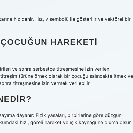
rına hız denir. Hız, v sembolü ile gösterilir ve vektörel bir
 ÇOCUĞUN HAREKETI
irilen ve sonra serbestçe titreşmesine izin verilen
 titreşim türüne örnek olarak bir çocuğu salıncakta itmek ve
nra titreşmesine izin vermek verilebilir.
NEDIR?
rsayıma dayanır: Fizik yasaları, birbirlerine göre düzgün
kumdaki hızı, göreli hareket ve ışık kaynağı ne olursa olsun