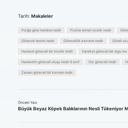
Tarih:
Makaleler
Fiziğe göre hareket nedir
Fizikte temel nicelik nedir
Göre
Göreceli teorisi nedir
Görecelilik kavramı nedir
Göreli uz
Hareket göreceli bir nicelik midir
Hareket göreceli bir olgu mu
Hareketin göreceli oluşu nedir 9 sınıf
Hız göreceli midir
H
Zaman göreceli bir kavram mıdır
Önceki Yazı
Büyük Beyaz Köpek Balıklarının Nesli Tükeniyor 