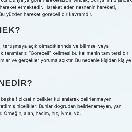
kta Dünya’ya göre hareketsizdir. Ancak, Dünya’nın dışındak
 hareket etmektedir. Hareket eden nesnenin hareketi,
 Bu yüzden hareket göreceli bir kavramdır.
MEK?
a, tartışmaya açık olmadıklarında ve bilimsel veya
 tanımlanır. “Göreceli” kelimesi bu kelimenin tam tersi bir
amlar ve gerçekler yoruma açıktır. Bu nedenle kişiden kişiye
 NEDIR?
 başka fiziksel nicelikler kullanılarak belirlenmeyen
üretilmiş nicelikler: Bunlar doğrudan belirlenemeyen, yani
ir. Örneğin, alan, hacim, hız, ivme, vb.