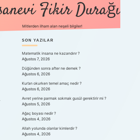
sanevi Fikir Durağı
Mitlerden ilham alan neşeli bilgiler!
SIDEBAR
SON YAZILAR
tulipbet yeni gir
Matematik insana ne kazandırır ?
Ağustos 7, 2026
Düğünden sonra after ne demek ?
Ağustos 6, 2026
?
Kur’an okurken temel amaç nedir ?
Ağustos 6, 2026
Avret yerine parmak sokmak gusül gerektirir mi ?
r
Ağustos 5, 2026
Ağaç boyası nedir ?
Ağustos 4, 2026
Allah yolunda olanlar kimlerdir ?
Ağustos 4, 2026