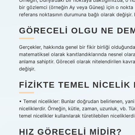
Örneğin, Dünya’daki bir noktaya baktığımızda, o no
bir gözlemci (örneğin Ay veya Güneş) için o nokta
referans noktasının durumuna bağlı olarak değişir.
GÖRECELI OLGU NE DE
Gerçekler, hakkında genel bir fikir birliği olduğund
matematiksel olarak kanıtlandıklarında nesnel olarak
anlama sahiptir. Göreceli olarak nitelendirilen kavr
değişir.
FIZIKTE TEMEL NICELIK
• Temel nicelikler: Bunlar doğrudan belirlenen, yani
niceliklerdir. Örneğin, kütle, zaman, uzunluk, vb. T
temel nicelikler kullanılarak türetilebilen niceliklerd
HIZ GÖRECELI MIDIR?