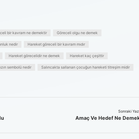
celi bir kavram ne demektir
Göreceli olgu ne demek
unluk nedir
Hareket göreceli bir kavram mıdır
Hareket görecelidir ne demek
Hareket kaç çeşittir
ızın sembolü nedir
Salıncakta sallanan çocuğun hareketi titreşim midir
Sonraki Yaz
Mu
Amaç Ve Hedef Ne Deme