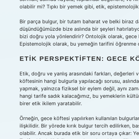
olabilir mi? Tıpkı bir yemek gibi, etik, epistemolojik
Bir parça bulgur, bir tutam baharat ve belki biraz d
düşündüğümüzde bize aslında bir şeyleri hatırlatıyor
bizi doğru yola yönlendirir? Ontolojik olarak, gece kö
Epistemolojik olarak, bu yemeğin tarifini öğren
ETIK PERSPEKTIFTEN: GECE KÖ
Etik, doğru ve yanlış arasındaki farkları, değerleri v
köftesinin hangi bulgurla yapılacağı sorusu, aslınd
yapmak, yalnızca fiziksel bir eylem değil, aynı za
hangi tarife sadık kalacağımız, bu yemeklerin kültür
birer etik ikilem yaratabilir.
Örneğin, gece köftesi yapılırken kullanılan bulgurlar
ilişkilidir. Bir yörede kırık bulgur tercih edilirken
olabilir. Ancak burada etik bir soru ortaya çıkar: 