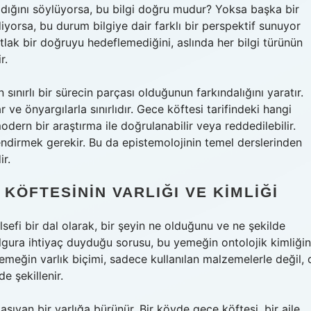
pıldığını söylüyorsa, bu bilgi doğru mudur? Yoksa başka bir
diyorsa, bu durum bilgiye dair farklı bir perspektif sunuyor
tlak bir doğruyu hedeflemediğini, aslında her bilgi türünün
r.
n sınırlı bir sürecin parçası olduğunun farkındalığını yaratır.
 ve önyargılarla sınırlıdır. Gece köftesi tarifindeki hangi
modern bir araştırma ile doğrulanabilir veya reddedilebilir.
ndirmek gerekir. Bu da epistemolojinin temel derslerinden
ir.
KÖFTESININ VARLIĞI VE KIMLIĞI
elsefi bir dal olarak, bir şeyin ne olduğunu ve ne şekilde
ulgura ihtiyaç duyduğu sorusu, bu yemeğin ontolojik kimliğin
yemeğin varlık biçimi, sadece kullanılan malzemelerle değil, 
e şekillenir.
 taşıyan bir varlığa bürünür. Bir köyde gece köftesi, bir aile