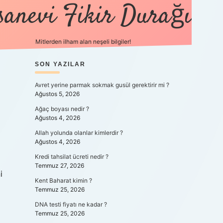
sanevi Fikir Durağı
Mitlerden ilham alan neşeli bilgiler!
SIDEBAR
SON YAZILAR
tulipbet yen
Avret yerine parmak sokmak gusül gerektirir mi ?
Ağustos 5, 2026
Ağaç boyası nedir ?
Ağustos 4, 2026
Allah yolunda olanlar kimlerdir ?
Ağustos 4, 2026
Kredi tahsilat ücreti nedir ?
Temmuz 27, 2026
i
Kent Baharat kimin ?
Temmuz 25, 2026
DNA testi fiyatı ne kadar ?
Temmuz 25, 2026