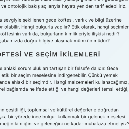
 ve ontolojik bakış açılarıyla hayatı yeniden tarif edebiliriz.
a sevgiyle şekillenen gece köftesi, varlık ve bilgi üzerine
 olabilir. Hangi bulgurla yapılır? Etik olarak, hangi seçimler
ftesinin varlıkla, bulgurların kimlikleriyle ilişkisi nedir?
me çabamızda doğru bilgiye ulaşmak mümkün müdür?
FTESI VE SEÇIM İKILEMLERI
e ahlaki sorumlulukları tartışan bir felsefe dalıdır. Gece
a etik bir seçim meselesine indirgenebilir. Çünkü yemek
manda ahlaki bir seçimdir. Hangi malzemeleri kullanacağımız,
el bağlamda ne ifade ettiği ve hangi değerleri temsil ettiği,
ın çeşitliliği, toplumsal ve kültürel değerlerle doğrudan
, başka bir yörede ince bulgur kullanmak bir gelenek meselesi
Yemeğin kimliğini ve geleneğini ne kadar muhafaza etmeliyiz