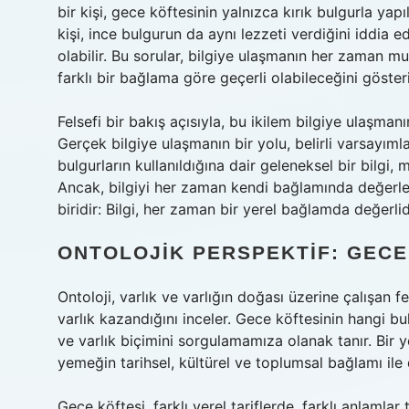
bir kişi, gece köftesinin yalnızca kırık bulgurla ya
kişi, ince bulgurun da aynı lezzeti verdiğini iddia e
olabilir. Bu sorular, bilgiye ulaşmanın her zaman mu
farklı bir bağlama göre geçerli olabileceğini gösteri
Felsefi bir bakış açısıyla, bu ikilem bilgiye ulaşmanı
Gerçek bilgiye ulaşmanın bir yolu, belirli varsayımlar
bulgurların kullanıldığına dair geleneksel bir bilgi, 
Ancak, bilgiyi her zaman kendi bağlamında değerle
biridir: Bilgi, her zaman bir yerel bağlamda değerlid
ONTOLOJIK PERSPEKTIF: GECE 
Ontoloji, varlık ve varlığın doğası üzerine çalışan f
varlık kazandığını inceler. Gece köftesinin hangi b
ve varlık biçimini sorgulamamıza olanak tanır. Bir 
yemeğin tarihsel, kültürel ve toplumsal bağlamı ile d
Gece köftesi, farklı yerel tariflerde, farklı anlamlar