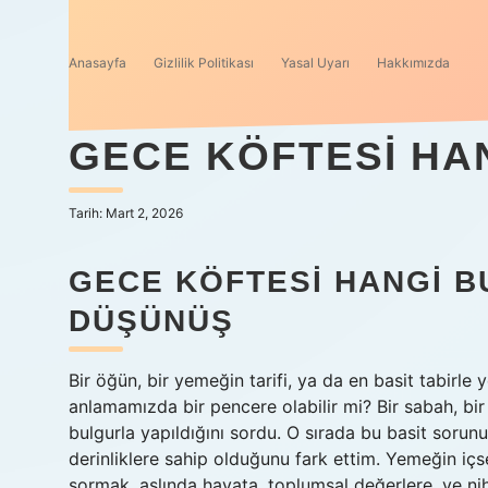
Anasayfa
Gizlilik Politikası
Yasal Uyarı
Hakkımızda
GECE KÖFTESI HA
Tarih: Mart 2, 2026
GECE KÖFTESI HANGI B
DÜŞÜNÜŞ
Bir öğün, bir yemeğin tarifi, ya da en basit tabirle 
anlamamızda bir pencere olabilir mi? Bir sabah, bi
bulgurla yapıldığını sordu. O sırada bu basit soru
derinliklere sahip olduğunu fark ettim. Yemeğin iç
sormak, aslında hayata, toplumsal değerlere, ve ni