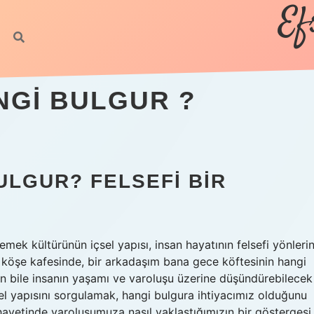
Ef
NGI BULGUR ?
ULGUR? FELSEFI BIR
yemek kültürünün içsel yapısı, insan hayatının felsefi yönlerin
r köşe kafesinde, bir arkadaşım bana gece köftesinin hangi
nun bile insanın yaşamı ve varoluşu üzerine düşündürebilecek
sel yapısını sorgulamak, hangi bulgura ihtiyacımız olduğunu
hayetinde varoluşumuza nasıl yaklaştığımızın bir göstergesi