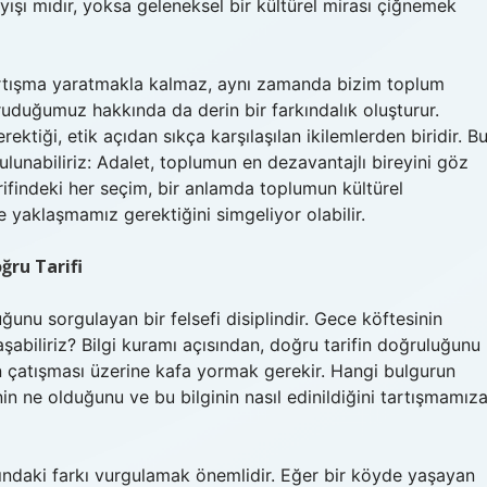
ayışı mıdır, yoksa geleneksel bir kültürel mirası çiğnemek
tartışma yaratmakla kalmaz, aynı zamanda bizim toplum
uduğumuz hakkında da derin bir farkındalık oluşturur.
ktiği, etik açıdan sıkça karşılaşılan ikilemlerden biridir. B
ulunabiliriz: Adalet, toplumun en dezavantajlı bireyini göz
ifindeki her seçim, bir anlamda toplumun kültürel
mde yaklaşmamız gerektiğini simgeliyor olabilir.
ğru Tarifi
luğunu sorgulayan bir felsefi disiplindir. Gece köftesinin
aşabiliriz? Bilgi kuramı açısından, doğru tarifin doğruluğunu
n çatışması üzerine kafa yormak gerekir. Hangi bulgurun
in ne olduğunu ve bu bilginin nasıl edinildiğini tartışmamız
rasındaki farkı vurgulamak önemlidir. Eğer bir köyde yaşayan