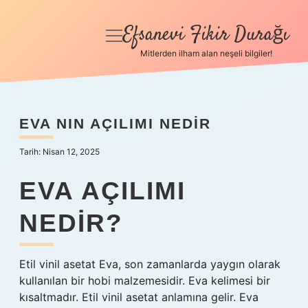
Efsanevi Fikir Durağı
menüyü
aç
Mitlerden ilham alan neşeli bilgiler!
Anasayfa
Gizlilik Politikası
EVA NIN AÇILIMI NEDIR
Yasal Uyarı
Tarih: Nisan 12, 2025
Hakkımızda
EVA AÇILIMI
NEDIR?
Etil vinil asetat Eva, son zamanlarda yaygın olarak
kullanılan bir hobi malzemesidir. Eva kelimesi bir
kısaltmadır. Etil vinil asetat anlamına gelir. Eva