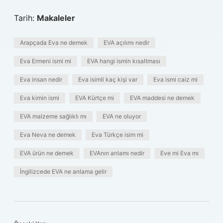
Tarih:
Makaleler
Arapçada Eva ne demek
EVA açılımı nedir
Eva Ermeni ismi mi
EVA hangi ismin kısaltması
Eva insan nedir
Eva isimli kaç kişi var
Eva ismi caiz mi
Eva kimin ismi
EVA Kürtçe mi
EVA maddesi ne demek
EVA malzeme sağlıklı mı
EVA ne oluyor
Eva Neva ne demek
Eva Türkçe isim mi
EVA ürün ne demek
EVAnın anlamı nedir
Eve mi Eva mı
İngilizcede EVA ne anlama gelir