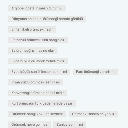
Argiope lobata insanı öldürür mü
Dünyanın en zehirli örümceği nerede görüldü
En tehlikeli örümcek nedir
En zehirli örümcek türü hangisidir
Ev örümceği ısırırsa ne olur
Evde büyük örümcek zehirli midir
Evde küçük sarı örümcek zehirli mi
Fare örümceği zararlı mı
İnsan yüzlü örümcek zehirli mi
Kahverengi örümcek zehirli midir
Kurt örümceği Türkiyede nerede yaşar
Örümcek hangi kokuları sevmez
Örümcek ısırınca ne yapılır
Örümcek neye gelmez
Sarıkız zehirli mi