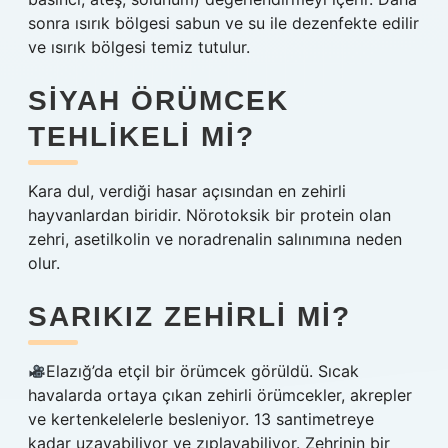
sonra ısırık bölgesi sabun ve su ile dezenfekte edilir
ve ısırık bölgesi temiz tutulur.
SIYAH ÖRÜMCEK
TEHLIKELI MI?
Kara dul, verdiği hasar açısından en zehirli
hayvanlardan biridir. Nörotoksik bir protein olan
zehri, asetilkolin ve noradrenalin salınımına neden
olur.
SARIKIZ ZEHIRLI MI?
Elazığ’da etçil bir örümcek görüldü. Sıcak
havalarda ortaya çıkan zehirli örümcekler, akrepler
ve kertenkelelerle besleniyor. 13 santimetreye
kadar uzayabiliyor ve zıplayabiliyor. Zehrinin bir