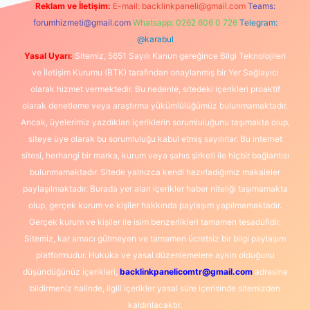
Reklam ve İletişim:
E-mail:
backlinkpaneli@gmail.com
Teams:
forumhizmeti@gmail.com
Whatsapp: 0262 606 0 726
Telegram:
@karabul
Yasal Uyarı:
Sitemiz, 5651 Sayılı Kanun gereğince Bilgi Teknolojileri
ve İletişim Kurumu (BTK) tarafından onaylanmış bir Yer Sağlayıcı
olarak hizmet vermektedir. Bu nedenle, sitedeki içerikleri proaktif
olarak denetleme veya araştırma yükümlülüğümüz bulunmamaktadır.
Ancak, üyelerimiz yazdıkları içeriklerin sorumluluğunu taşımakta olup,
siteye üye olarak bu sorumluluğu kabul etmiş sayılırlar. Bu internet
sitesi, herhangi bir marka, kurum veya şahıs şirketi ile hiçbir bağlantısı
bulunmamaktadır. Sitede yalnızca kendi hazırladığımız makaleler
paylaşılmaktadır. Burada yer alan içerikler haber niteliği taşımamakta
olup, gerçek kurum ve kişiler hakkında paylaşım yapılmamaktadır.
Gerçek kurum ve kişiler ile isim benzerlikleri tamamen tesadüfidir.
Sitemiz, kar amacı gütmeyen ve tamamen ücretsiz bir bilgi paylaşım
platformudur. Hukuka ve yasal düzenlemelere aykırı olduğunu
düşündüğünüz içerikleri,
backlinkpanelicomtr@gmail.com
adresine
bildirmeniz halinde, ilgili içerikler yasal süre içerisinde sitemizden
kaldırılacaktır.