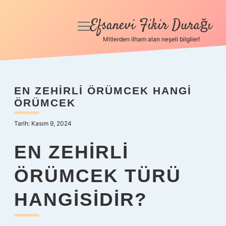
Efsanevi Fikir Durağı
menüyü
aç
Mitlerden ilham alan neşeli bilgiler!
Anasayfa
Gizlilik Politikası
EN ZEHIRLI ÖRÜMCEK HANGI
ÖRÜMCEK
Yasal Uyarı
Tarih: Kasım 9, 2024
Hakkımızda
EN ZEHIRLI
ÖRÜMCEK TÜRÜ
HANGISIDIR?