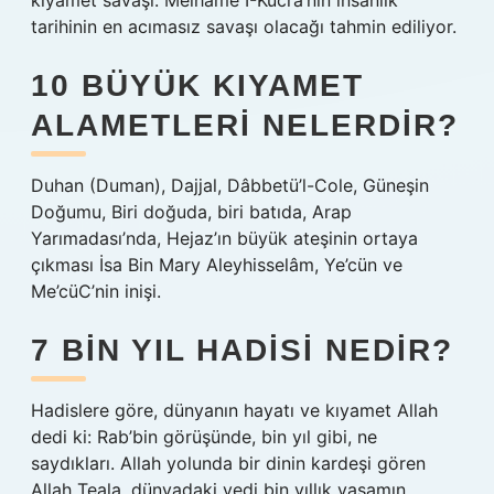
kıyamet savaşı. Melhame I-Kücra’nın insanlık
tarihinin en acımasız savaşı olacağı tahmin ediliyor.
10 BÜYÜK KIYAMET
ALAMETLERI NELERDIR?
Duhan (Duman), Dajjal, Dâbbetü’l-Cole, Güneşin
Doğumu, Biri doğuda, biri batıda, Arap
Yarımadası’nda, Hejaz’ın büyük ateşinin ortaya
çıkması İsa Bin Mary Aleyhisselâm, Ye’cün ve
Me’cüC’nin inişi.
7 BIN YIL HADISI NEDIR?
Hadislere göre, dünyanın hayatı ve kıyamet Allah
dedi ki: Rab’bin görüşünde, bin yıl gibi, ne
saydıkları. Allah yolunda bir dinin kardeşi gören
Allah Teala, dünyadaki yedi bin yıllık yaşamın