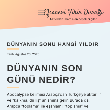
Efsanevi Fikir Durağı
menüyü
aç
Mitlerden ilham alan neşeli bilgiler!
Anasayfa
Gizlilik Politikası
DÜNYANIN SONU HANGI YILDIR
Yasal Uyarı
Tarih: Ağustos 23, 2025
Hakkımızda
DÜNYANIN SON
GÜNÜ NEDIR?
Apocalypse kelimesi Arapça’dan Türkçe’ye aktarılır
ve “kalkma, diriliş” anlamına gelir. Burada da,
Arapça “toplama” ile eşanlamlı “toplama” ve