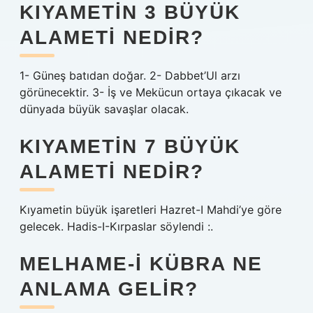
KIYAMETIN 3 BÜYÜK
ALAMETI NEDIR?
1- Güneş batıdan doğar. 2- Dabbet’Ul arzı
görünecektir. 3- İş ve Mekücun ortaya çıkacak ve
dünyada büyük savaşlar olacak.
KIYAMETIN 7 BÜYÜK
ALAMETI NEDIR?
Kıyametin büyük işaretleri Hazret-I Mahdi’ye göre
gelecek. Hadis-I-Kırpaslar söylendi :.
MELHAME-I KÜBRA NE
ANLAMA GELIR?