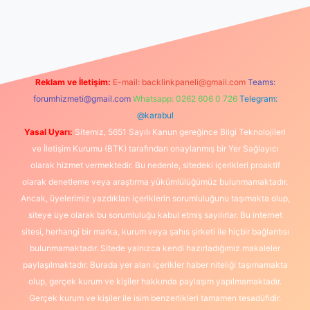
ni giriş
Reklam ve İletişim:
E-mail:
backlinkpaneli@gmail.com
Teams:
forumhizmeti@gmail.com
Whatsapp: 0262 606 0 726
Telegram:
@karabul
Yasal Uyarı:
Sitemiz, 5651 Sayılı Kanun gereğince Bilgi Teknolojileri
ve İletişim Kurumu (BTK) tarafından onaylanmış bir Yer Sağlayıcı
olarak hizmet vermektedir. Bu nedenle, sitedeki içerikleri proaktif
olarak denetleme veya araştırma yükümlülüğümüz bulunmamaktadır.
Ancak, üyelerimiz yazdıkları içeriklerin sorumluluğunu taşımakta olup,
siteye üye olarak bu sorumluluğu kabul etmiş sayılırlar. Bu internet
sitesi, herhangi bir marka, kurum veya şahıs şirketi ile hiçbir bağlantısı
bulunmamaktadır. Sitede yalnızca kendi hazırladığımız makaleler
paylaşılmaktadır. Burada yer alan içerikler haber niteliği taşımamakta
olup, gerçek kurum ve kişiler hakkında paylaşım yapılmamaktadır.
Gerçek kurum ve kişiler ile isim benzerlikleri tamamen tesadüfidir.