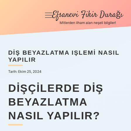
Efsanevi Fikir Durağı
menüyü
aç
Mitlerden ilham alan neşeli bilgiler!
Anasayfa
Gizlilik Politikası
DIŞ BEYAZLATMA IŞLEMI NASIL
YAPILIR
Yasal Uyarı
Tarih: Ekim 25, 2024
Hakkımızda
DIŞÇILERDE DIŞ
BEYAZLATMA
NASIL YAPILIR?