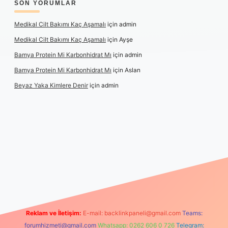
SON YORUMLAR
Medikal Cilt Bakımı Kaç Aşamalı
için
admin
Medikal Cilt Bakımı Kaç Aşamalı
için
Ayşe
Bamya Protein Mi Karbonhidrat Mı
için
admin
Bamya Protein Mi Karbonhidrat Mı
için
Aslan
Beyaz Yaka Kimlere Denir
için
admin
iriş
Reklam ve İletişim:
E-mail:
backlinkpaneli@gmail.com
Teams:
forumhizmeti@gmail.com
Whatsapp: 0262 606 0 726
Telegram: