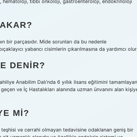
i, hematoloji, tıbbi onkoloji, gastroenteroloji, endokrinoloji
BAKAR?
nın bir parçasıdır. Mide sorunları da bu nedenle
bıçaklayıcı yabancı cisimlerin çıkarılmasına da yardımcı olur
E DENIR?
ahiliye Anabilim Dalı’nda 6 yıllık lisans eğitimini tamamlayan
a geçen ve İç Hastalıkları alanında uzman ünvanını alan kişiy
YE MI?
si, teşhisi ve cerrahi olmayan tedavisine odaklanan geniş bir