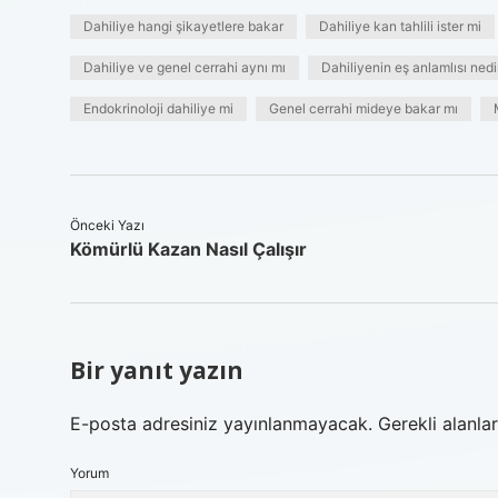
Dahiliye hangi şikayetlere bakar
Dahiliye kan tahlili ister mi
Dahiliye ve genel cerrahi aynı mı
Dahiliyenin eş anlamlısı nedi
Endokrinoloji dahiliye mi
Genel cerrahi mideye bakar mı
Önceki Yazı
Kömürlü Kazan Nasıl Çalışır
Bir yanıt yazın
E-posta adresiniz yayınlanmayacak.
Gerekli alanla
Yorum