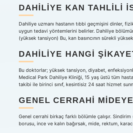
DAHILIYE KAN TAHLILI I
Dahiliye uzmanı hastanın tıbbi geçmişini dinler, fizi
uygun tedavi yöntemlerini belirler. Dahiliye bölümün
(yüksek tansiyon) Bu, kan basıncının sürekli yükse
DAHILIYE HANGI ŞIKAY
Bu doktorlar; yüksek tansiyon, diyabet, enfeksiyonlar
Medical Park Dahiliye Kliniği, 15 yaş üstü tüm hast
takibi ile birinci sınıf, kesintisiz 24 saat hizmet sun
GENEL CERRAHI MIDEYE
Genel cerrahi birkaç farklı bölümle çalışır. Sindirim
borusu, ince ve kalın bağırsak, mide, rektum, karaci