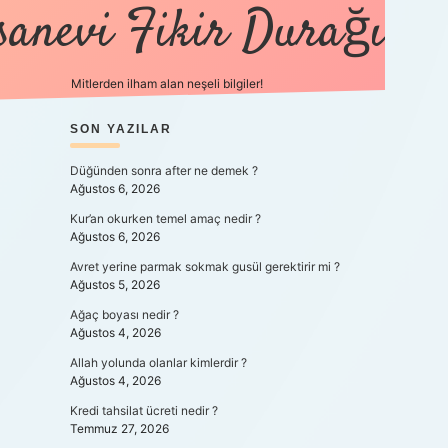
sanevi Fikir Durağı
Mitlerden ilham alan neşeli bilgiler!
SIDEBAR
SON YAZILAR
tulipbet yeni 
Düğünden sonra after ne demek ?
Ağustos 6, 2026
Kur’an okurken temel amaç nedir ?
Ağustos 6, 2026
Avret yerine parmak sokmak gusül gerektirir mi ?
Ağustos 5, 2026
Ağaç boyası nedir ?
Ağustos 4, 2026
Allah yolunda olanlar kimlerdir ?
Ağustos 4, 2026
Kredi tahsilat ücreti nedir ?
Temmuz 27, 2026