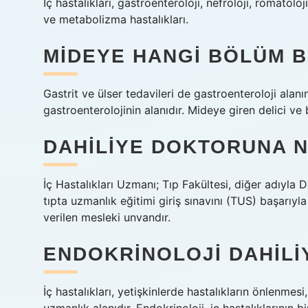
İç hastalıkları, gastroenteroloji, nefroloji, romatoloj
ve metabolizma hastalıkları.
MIDEYE HANGI BÖLÜM 
Gastrit ve ülser tedavileri de gastroenteroloji alanı
gastroenterolojinin alanıdır. Mideye giren delici ve 
DAHILIYE DOKTORUNA N
İç Hastalıkları Uzmanı; Tıp Fakültesi, diğer adıyla D
tıpta uzmanlık eğitimi giriş sınavını (TUS) başarıyl
verilen mesleki unvandır.
ENDOKRINOLOJI DAHILI
İç hastalıkları, yetişkinlerde hastalıkların önlenme