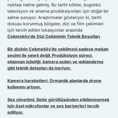
noktası haline gelmiş. Bu tarihi kökler, bugünkü
televizyon ve sinema prodüksiyonları için doğal bir
sahne sunuyor. Araştırmalar gösteriyor ki, tarihi
dokusu korunmuş bölgeler, dizi ve film çekimleri
için tercih edilen lokasyonlar arasında
Çekmeköy’de Dizi Çekiminin Teknik Boyutları
Bir dizinin Çekmeköy’de çekilmesi sadece mekan
seçimi ile sınırlı değil. Prodüksiyon süreci,
ekipman lojistiği, kamera açıları ve ışıklandırma
gibi teknik detayları da içeriyor.
Kamera hareketleri: Ormanlık alanlarda drone
kullanımı artıyor.
Ses yönetimi: Şehir gürültüsünden etkilenmemek
için özel mikrofonlar ve ses bariyerleri tercih
ediliyor.