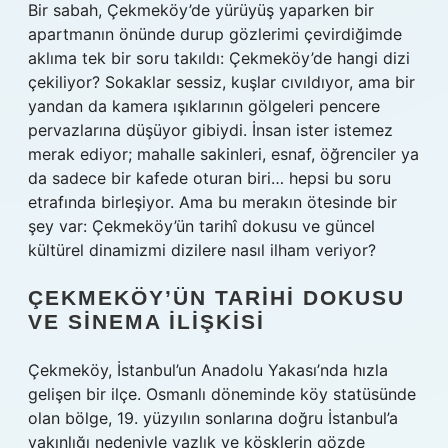
Bir sabah, Çekmeköy’de yürüyüş yaparken bir
apartmanın önünde durup gözlerimi çevirdiğimde
aklıma tek bir soru takıldı:
Çekmeköy’de hangi dizi
çekiliyor?
Sokaklar sessiz, kuşlar cıvıldıyor, ama bir
yandan da kamera ışıklarının gölgeleri pencere
pervazlarına düşüyor gibiydi. İnsan ister istemez
merak ediyor; mahalle sakinleri, esnaf, öğrenciler ya
da sadece bir kafede oturan biri… hepsi bu soru
etrafında birleşiyor. Ama bu merakın ötesinde bir
şey var: Çekmeköy’ün tarihî dokusu ve güncel
kültürel dinamizmi dizilere nasıl ilham veriyor?
ÇEKMEKÖY’ÜN TARIHI DOKUSU
VE SINEMA İLIŞKISI
Çekmeköy, İstanbul’un Anadolu Yakası’nda hızla
gelişen bir ilçe. Osmanlı döneminde köy statüsünde
olan bölge, 19. yüzyılın sonlarına doğru İstanbul’a
yakınlığı nedeniyle yazlık ve köşklerin gözde