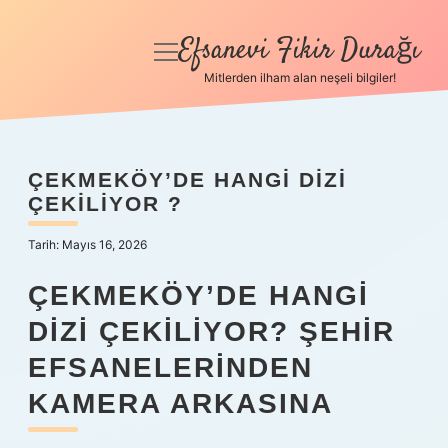
Efsanevi Fikir Durağı
menüyü
aç
Mitlerden ilham alan neşeli bilgiler!
Anasayfa
Gizlilik Politikası
ÇEKMEKÖY’DE HANGI DIZI
ÇEKILIYOR ?
Yasal Uyarı
Tarih: Mayıs 16, 2026
Hakkımızda
ÇEKMEKÖY’DE HANGI
DIZI ÇEKILIYOR? ŞEHIR
EFSANELERINDEN
KAMERA ARKASINA