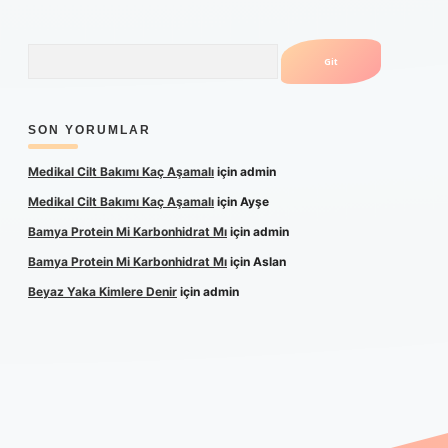
Arama
SON YORUMLAR
Medikal Cilt Bakımı Kaç Aşamalı
için
admin
Medikal Cilt Bakımı Kaç Aşamalı
için
Ayşe
Bamya Protein Mi Karbonhidrat Mı
için
admin
Bamya Protein Mi Karbonhidrat Mı
için
Aslan
Beyaz Yaka Kimlere Denir
için
admin
tulipbet yeni giriş