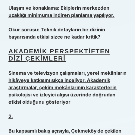
Ulaşım ve konaklama: Ekiplerin merkezden
uzaklığı minimuma indiren planlama yapılıyor.
Okur sorusu: Teknik detayların bir dizinin
başarısında etkisi sizce ne kadar kritik?
AKADEMIK PERSPEKTIFTEN
DIZI ÇEKIMLERI
Sinema ve televizyon çalışmaları, yerel mekânların
hikâyeye katkısını sıkça inceliyor. Akademik
araştırmalar, çekim mekânlarının karakterlerin
psikolojisi ve izleyici algısı üzerinde doğrudan
etkisi olduğunu gösteriyor
2.
Bu kapsamlı bakış açısıyla, Çekmeköy’de çekilen