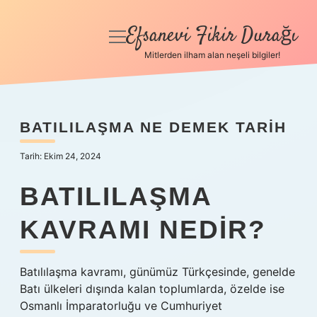
Efsanevi Fikir Durağı
menüyü
aç
Mitlerden ilham alan neşeli bilgiler!
Anasayfa
Gizlilik Politikası
BATILILAŞMA NE DEMEK TARIH
Yasal Uyarı
Tarih: Ekim 24, 2024
Hakkımızda
BATILILAŞMA
KAVRAMI NEDIR?
Batılılaşma kavramı, günümüz Türkçesinde, genelde
Batı ülkeleri dışında kalan toplumlarda, özelde ise
Osmanlı İmparatorluğu ve Cumhuriyet