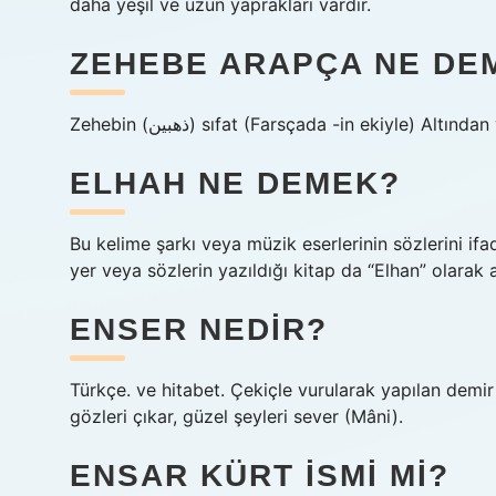
daha yeşil ve uzun yaprakları vardır.
ZEHEBE ARAPÇA NE DE
Zehebin (ﺫﻫﺒﻴﻦ) sıfat (Farsçada -іn ekiyle) Altınd
ELHAH NE DEMEK?
Bu kelime şarkı veya müzik eserlerinin sözlerini ifa
yer veya sözlerin yazıldığı kitap da “Elhan” olarak ad
ENSER NEDIR?
Türkçe. ve hitabet. Çekiçle vurularak yapılan demi
gözleri çıkar, güzel şeyleri sever (Mâni).
ENSAR KÜRT ISMI MI?