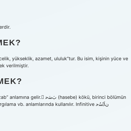
rdir.
MEK?
elik, yükseklik, azamet, ululuk”tur. Bu isim, kişinin yüce ve
k verilmiştir.
MEK?
 (hasebe) kökü, birinci bölümün
vb. anlamlarında kullanılır. Infinitive نﺎَﺑْﺳُﺣ