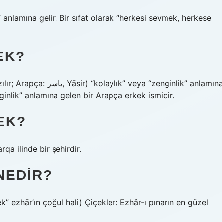
EK?
ya “zenginlik” anlamına
ginlik” anlamına gelen bir Arapça erkek ismidir.
EK?
ün’ün Zarqa ilinde bir şehirdir.
NEDIR?