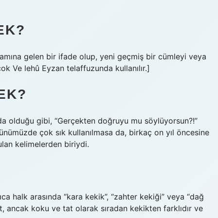
EK?
 çok Ve lehû Eyzan telaffuzunda kullanılır.]
EK?
da olduğu gibi, “Gerçekten doğruyu mu söylüyorsun?!”
 Günümüzde çok sık kullanılmasa da, birkaç on yıl öncesine
lan kelimelerden biriydi.
yrıca halk arasında “kara kekik”, “zahter kekiği” veya “dağ
et, ancak koku ve tat olarak sıradan kekikten farklıdır ve