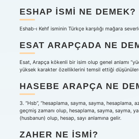
ESHAP ISMI NE DEMEK?
Eshab-ı Kehf isminin Türkçe karşılığı mağara severle
ESAT ARAPÇADA NE DE
Esat, Arapça kökenli bir isim olup genel anlamı “yüc
yüksek karakter özelliklerini temsil ettiği düşünülere
HASEBE ARAPÇA NE DE
3. “Hsb”, “hesaplama, sayma, sayma, hesaplama, azab” anlamına gelir. َبَﺳَﺣ
geçmiş zamanı olup, hesaplama, sayma, sayma, yargılama 
(husbanun) olup, hesap, sayı anlamına gelir.
ZAHER NE ISMI?