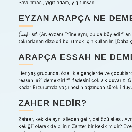
Savunmacı, yiğit adam, yiğit insan.
EYZAN ARAPÇA NE DEM
(ﺍﻳﻀﺎً) sıf. (Ar. eyzan) “Yine aynı, bu da böyledir” anlamına gelen bir ifade olup, yeni geçmiş bir cümleyi veya
tekrarlanan dizeleri belirtmek için kullanılır. [Daha
ARAPÇA ESSAH NE DEM
Her yaş grubunda, özellikle gençlerde ve çocuklar
“essah la?” demektir! “” ifadesini çok sık duyarız.
kadar Erzurum’da yaşlı neslin ağzından sürekli duyu
ZAHER NEDIR?
Zahter, kekikle aynı aileden gelir, bal özü ailesi. A
kekiği” olarak da bilinir. Zahter bir kekik midir? Ev