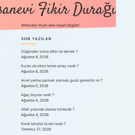
sanevi Fikir Durağı
Mitlerden ilham alan neşeli bilgiler!
SIDEBAR
SON YAZILAR
tulipbet yeni giriş
Düğünden sonra after ne demek ?
Ağustos 6, 2026
Kur’an okurken temel amaç nedir ?
Ağustos 6, 2026
Avret yerine parmak sokmak gusül gerektirir mi ?
Ağustos 5, 2026
Ağaç boyası nedir ?
Ağustos 4, 2026
Allah yolunda olanlar kimlerdir ?
Ağustos 4, 2026
Kredi tahsilat ücreti nedir ?
Temmuz 27, 2026