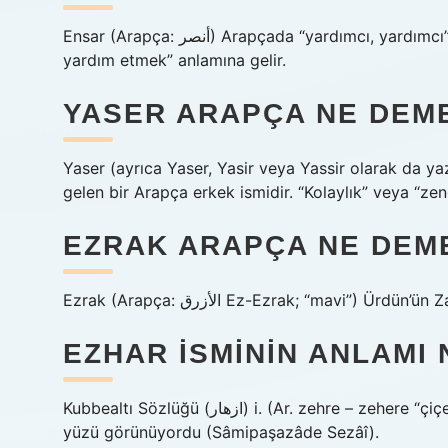
Ensar (Arapça: ‌أنصر) Arapçada “yardımcı, yardımcı” anlamına gelir. Bir sıfat olarak “herkesi sevmek, herkese
yardım etmek” anlamına gelir.
YASER ARAPÇA NE DEM
Yaser (ayrıca Yaser, Yasir veya Yassir olarak da yazılır; Arapça: ياسر‎, Yāsir) “kolaylık” ve
gelen bir Arapça erkek ismidir. “Kolaylık” veya “zen
EZRAK ARAPÇA NE DEM
Ezrak (Arapça: الأزرق‎ Ez-Ezrak; “mavi”) Ürd
EZHAR ISMININ ANLAMI 
Kubbealtı Sözlüğü (ﺍﺯﻫﺎﺭ) i. (Ar. zehre – zehere “çiçek” ezhār’ın çoğul hali) Çiçekler: Ezhâr-ı pınarın en güzel
yüzü görünüyordu (Sâmipaşazâde Sezâî).