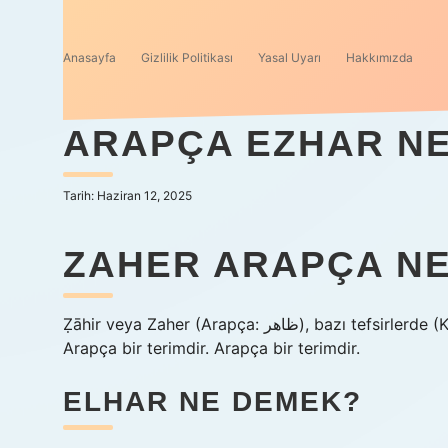
Anasayfa
Gizlilik Politikası
Yasal Uyarı
Hakkımızda
ARAPÇA EZHAR N
Tarih: Haziran 12, 2025
ZAHER ARAPÇA N
Ẓāhir veya Zaher (Arapça: ظاهر‎), bazı tefsirlerde (Kur’an tefsirlerinde) dışsal ve apaçık olan için kullanılan
Arapça bir terimdir. Arapça bir terimdir.
ELHAR NE DEMEK?