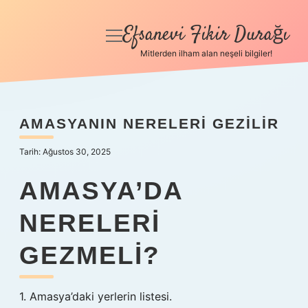
Efsanevi Fikir Durağı
menüyü
aç
Mitlerden ilham alan neşeli bilgiler!
Anasayfa
Gizlilik Politikası
AMASYANIN NERELERI GEZILIR
Yasal Uyarı
Tarih: Ağustos 30, 2025
Hakkımızda
AMASYA’DA
NERELERI
GEZMELI?
1. Amasya’daki yerlerin listesi.