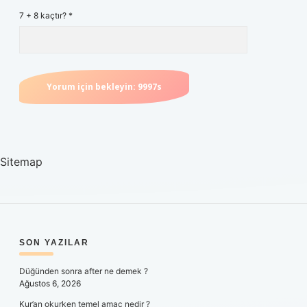
7 + 8 kaçtır?
*
Sitemap
SIDEBAR
SON YAZILAR
Düğünden sonra after ne demek ?
Ağustos 6, 2026
Kur’an okurken temel amaç nedir ?