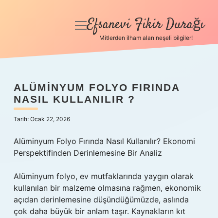
Efsanevi Fikir Durağı
menüyü
aç
Mitlerden ilham alan neşeli bilgiler!
Anasayfa
Gizlilik Politikası
ALÜMINYUM FOLYO FIRINDA
NASIL KULLANILIR ?
Yasal Uyarı
Tarih: Ocak 22, 2026
Hakkımızda
Alüminyum Folyo Fırında Nasıl Kullanılır? Ekonomi
Perspektifinden Derinlemesine Bir Analiz
Alüminyum folyo, ev mutfaklarında yaygın olarak
kullanılan bir malzeme olmasına rağmen, ekonomik
açıdan derinlemesine düşündüğümüzde, aslında
çok daha büyük bir anlam taşır. Kaynakların kıt