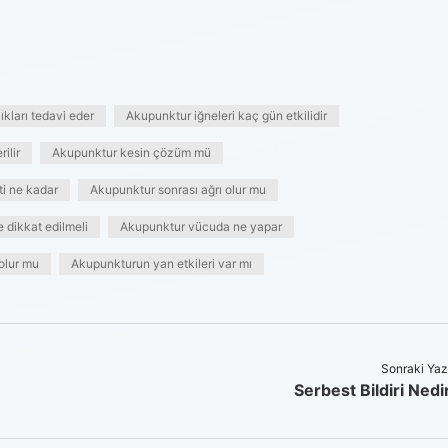
kları tedavi eder
Akupunktur iğneleri kaç gün etkilidir
ilir
Akupunktur kesin çözüm mü
i ne kadar
Akupunktur sonrası ağrı olur mu
 dikkat edilmeli
Akupunktur vücuda ne yapar
olur mu
Akupunkturun yan etkileri var mı
Sonraki Yaz
Serbest Bildiri Nedi