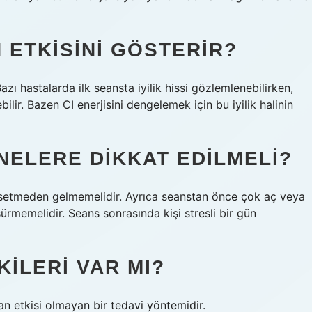
ETKISINI GÖSTERIR?
zı hastalarda ilk seansta iyilik hissi gözlemlenebilirken,
lir. Bazen CI enerjisini dengelemek için bu iyilik halinin
ELERE DIKKAT EDILMELI?
issetmeden gelmemelidir. Ayrıca seanstan önce çok aç veya
rmemelidir. Seans sonrasında kişi stresli bir gün
ILERI VAR MI?
n etkisi olmayan bir tedavi yöntemidir.