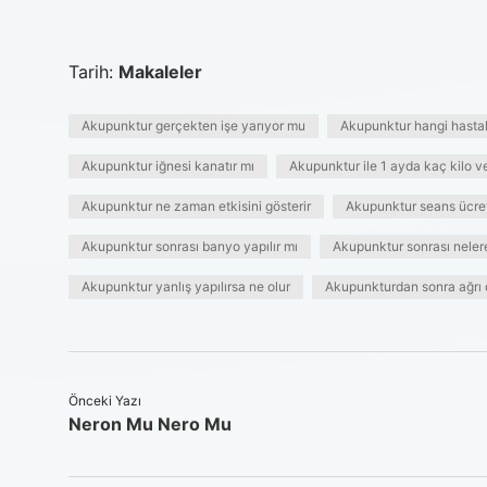
Tarih:
Makaleler
Akupunktur gerçekten işe yarıyor mu
Akupunktur hangi hastalı
Akupunktur iğnesi kanatır mı
Akupunktur ile 1 ayda kaç kilo ver
Akupunktur ne zaman etkisini gösterir
Akupunktur seans ücret
Akupunktur sonrası banyo yapılır mı
Akupunktur sonrası nelere
Akupunktur yanlış yapılırsa ne olur
Akupunkturdan sonra ağrı 
Önceki Yazı
Neron Mu Nero Mu