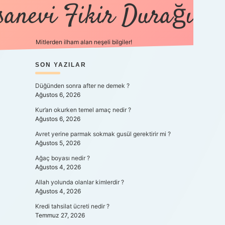
sanevi Fikir Durağı
Mitlerden ilham alan neşeli bilgiler!
SIDEBAR
SON YAZILAR
tulipbet yeni gi
Düğünden sonra after ne demek ?
Ağustos 6, 2026
Kur’an okurken temel amaç nedir ?
Ağustos 6, 2026
Avret yerine parmak sokmak gusül gerektirir mi ?
Ağustos 5, 2026
Ağaç boyası nedir ?
Ağustos 4, 2026
Allah yolunda olanlar kimlerdir ?
Ağustos 4, 2026
Kredi tahsilat ücreti nedir ?
Temmuz 27, 2026