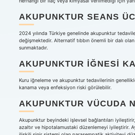
herhangi bir ilaç veya kimyasal verilmediği için yan 
AKUPUNKTUR SEANS ÜC
2024 yılında Türkiye genelinde akupunktur tedaviler
değişmektedir. Alternatif tıbbın önemli bir dalı ol
sunmaktadır.
AKUPUNKTUR IĞNESI KA
Kuru iğneleme ve akupunktur tedavilerinin genellikle
kanama veya enfeksiyon riski görülebilir.
AKUPUNKTUR VÜCUDA N
Akupunktur beyindeki işlevsel bağlantıları iyileştiri
azaltır ve hipotalamustaki düzenlemeyi iyileştirir.
ilişkili sinir sistemi olan parasempatik aktiviteyi dü