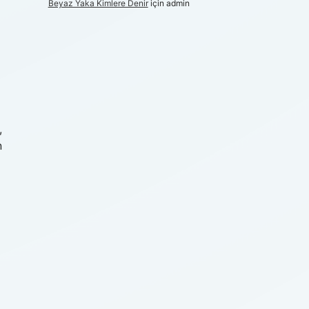
Beyaz Yaka Kimlere Denir
için
admin
,
n