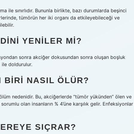
 ile sınırlıdır. Bununla birlikte, bazı durumlarda beşinci
rlerinde, tümörün her iki organı da etkileyebileceği ve
ebilir.
INI YENILER MI?
syondan sonra akciğer dokusundan sonra oluşan boşluk
ile doldurulur.
 BIRI NASIL ÖLÜR?
 ölüm nedenidir. Bu, akciğerlerde “tümör yükünden” ölen ve
rumlu olan insanların % 4’üne karşılık gelir. Enfeksiyonlar
NEREYE SIÇRAR?