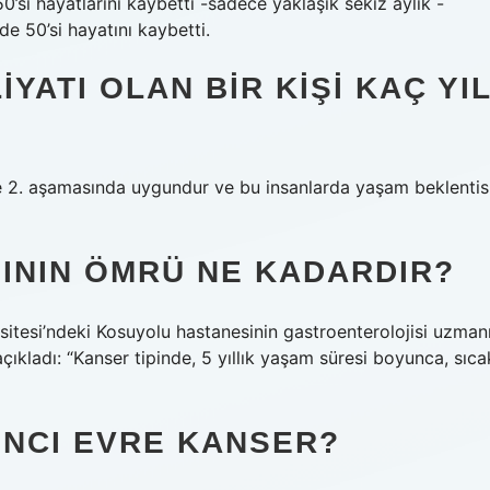
0’si hayatlarını kaybetti -sadece yaklaşık sekiz aylık -
e 50’si hayatını kaybetti.
YATI OLAN BIR KIŞI KAÇ YI
ve 2. aşamasında uygundur ve bu insanlarda yaşam beklentis
ININ ÖMRÜ NE KADARDIR?
rsitesi’ndeki Kosuyolu hastanesinin gastroenterolojisi uzmanı
çıkladı: “Kanser tipinde, 5 yıllık yaşam süresi boyunca, sıca
INCI EVRE KANSER?