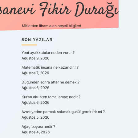
sanevi Fikir Durağı
Mitlerden ilham alan neşeli bilgiler!
SIDEBAR
SON YAZILAR
tulipbet yeni g
Yeni ayakkabılar neden vurur ?
Ağustos 9, 2026
Matematik insana ne kazandırır ?
Ağustos 7, 2026
Düğünden sonra after ne demek ?
Ağustos 6, 2026
Kur’an okurken temel amaç nedir ?
Ağustos 6, 2026
Avret yerine parmak sokmak gusül gerektirir mi ?
Ağustos 5, 2026
Ağaç boyası nedir ?
Ağustos 4, 2026