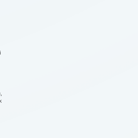
L
i
,
k