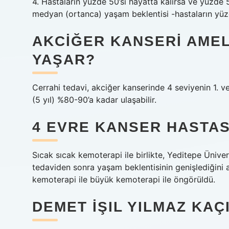
4. Hastaların yüzde 50’si hayatta kalırsa ve yüzde 5
medyan (ortanca) yaşam beklentisi -hastaların yüzd
AKCIĞER KANSERI AMELI
YAŞAR?
Cerrahi tedavi, akciğer kanserinde 4 seviyenin 1. 
(5 yıl) %80-90’a kadar ulaşabilir.
4 EVRE KANSER HASTAS
Sıcak sıcak kemoterapi ile birlikte, Yeditepe Ünive
tedaviden sonra yaşam beklentisinin genişlediğini a
kemoterapi ile büyük kemoterapi ile öngörüldü.
DEMET İŞIL YILMAZ KAÇ