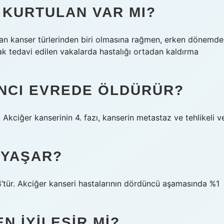
 KURTULAN VAR MI?
an kanser türlerinden biri olmasına rağmen, erken dönemde
arak tedavi edilen vakalarda hastalığı ortadan kaldırma
INCI EVREDE ÖLDÜRÜR?
 Akciğer kanserinin 4. fazı, kanserin metastaz ve tehlikeli v
 YAŞAR?
’tür. Akciğer kanseri hastalarının dördüncü aşamasında %1
N IYILEŞIR MI?