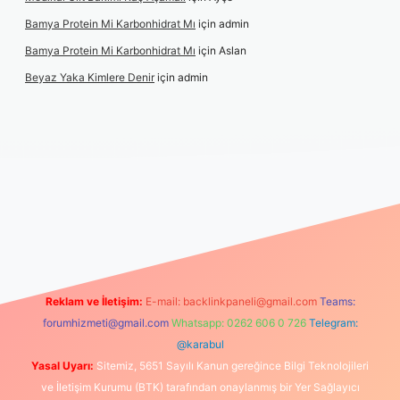
Bamya Protein Mi Karbonhidrat Mı
için
admin
Bamya Protein Mi Karbonhidrat Mı
için
Aslan
Beyaz Yaka Kimlere Denir
için
admin
ni giriş
Reklam ve İletişim:
E-mail:
backlinkpaneli@gmail.com
Teams:
forumhizmeti@gmail.com
Whatsapp: 0262 606 0 726
Telegram:
@karabul
Yasal Uyarı:
Sitemiz, 5651 Sayılı Kanun gereğince Bilgi Teknolojileri
ve İletişim Kurumu (BTK) tarafından onaylanmış bir Yer Sağlayıcı