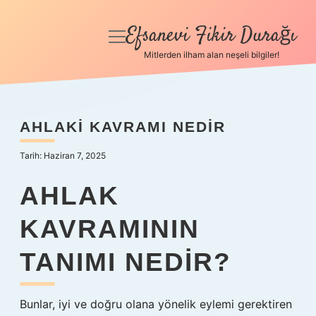
Efsanevi Fikir Durağı
menüyü
aç
Mitlerden ilham alan neşeli bilgiler!
Anasayfa
Gizlilik Politikası
AHLAKI KAVRAMI NEDIR
Yasal Uyarı
Tarih: Haziran 7, 2025
Hakkımızda
AHLAK
KAVRAMININ
TANIMI NEDIR?
Bunlar, iyi ve doğru olana yönelik eylemi gerektiren