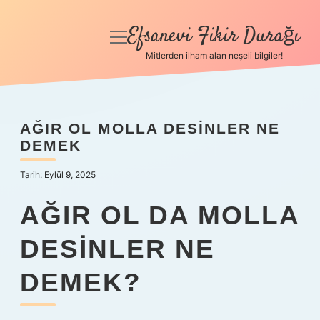
Efsanevi Fikir Durağı
menüyü
aç
Mitlerden ilham alan neşeli bilgiler!
Anasayfa
Gizlilik Politikası
AĞIR OL MOLLA DESINLER NE
DEMEK
Yasal Uyarı
Tarih: Eylül 9, 2025
Hakkımızda
AĞIR OL DA MOLLA
DESINLER NE
DEMEK?