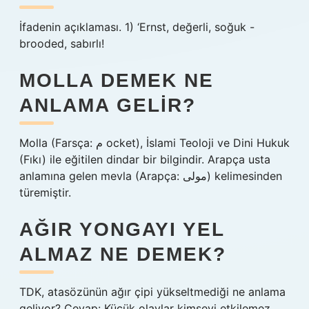
İfadenin açıklaması. 1) ‘Ernst, değerli, soğuk -
brooded, sabırlı!
MOLLA DEMEK NE
ANLAMA GELIR?
Molla (Farsça: م ocket), İslami Teoloji ve Dini Hukuk
(Fıkı) ile eğitilen dindar bir bilgindir. Arapça usta
anlamına gelen mevla (Arapça: مولی) kelimesinden
türemiştir.
AĞIR YONGAYI YEL
ALMAZ NE DEMEK?
TDK, atasözünün ağır çipi yükseltmediği ne anlama
geliyor? Cevap: Küçük olaylar kimseyi etkilemez