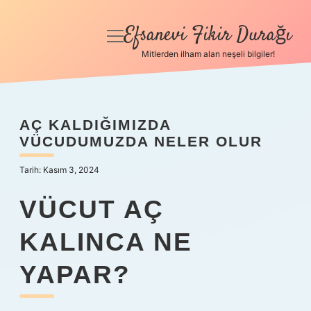
Efsanevi Fikir Durağı
menüyü
aç
Mitlerden ilham alan neşeli bilgiler!
Anasayfa
Gizlilik Politikası
AÇ KALDIĞIMIZDA
VÜCUDUMUZDA NELER OLUR
Yasal Uyarı
Tarih: Kasım 3, 2024
Hakkımızda
VÜCUT AÇ
KALINCA NE
YAPAR?